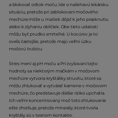
a blokovať odtok moču. Ide o naliehavú lekársku
situáciu, pretože pri zablokovaní močového
mechúra môže u mačiek dôjsť k jeho prasknutiu
alebo k zlyhaniu obličiek. Obe tieto udalosti
môžu byť prudko smrteľné. U kocúrov je to
oveľa častejšie, pretože majú veľmi úzku
močovú trubicu.
Stres mení aj pH moču a Pri zvyšovaní tejto
hodnoty sa niektorým mačkám v močovom
mechúre vytvoria kryštáliky struvitu, ktoré sa
môžu zhlukovať a vytvárať kamene v močovom
mechúre, čo predstavuje ďalšie riziko upchatia.
Ich veľmi koncentrovaný moč toto zhlukovanie
ešte zhoršuje, pretože minerály, ktoré tvoria
kryštály, sú v tesnom kontakte.