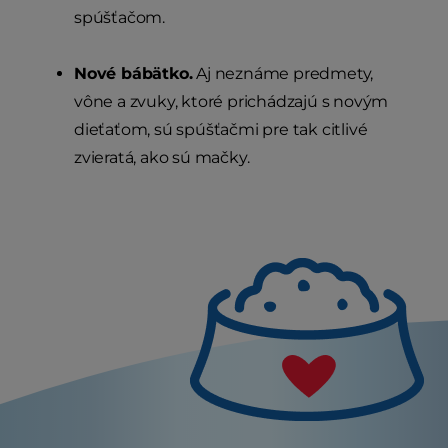
spúšťačom.
Nové bábätko.
Aj neznáme predmety,
vône a zvuky, ktoré prichádzajú s novým
dieťaťom, sú spúšťačmi pre tak citlivé
zvieratá, ako sú mačky.