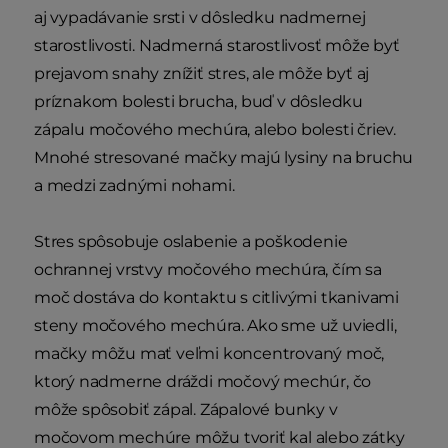
aj vypadávanie srsti v dôsledku nadmernej
starostlivosti. Nadmerná starostlivosť môže byť
prejavom snahy znížiť stres, ale môže byť aj
príznakom bolesti brucha, buď v dôsledku
zápalu močového mechúra, alebo bolesti čriev.
Mnohé stresované mačky majú lysiny na bruchu
a medzi zadnými nohami.
Stres spôsobuje oslabenie a poškodenie
ochrannej vrstvy močového mechúra, čím sa
moč dostáva do kontaktu s citlivými tkanivami
steny močového mechúra. Ako sme už uviedli,
mačky môžu mať veľmi koncentrovaný moč,
ktorý nadmerne dráždi močový mechúr, čo
môže spôsobiť zápal. Zápalové bunky v
močovom mechúre môžu tvoriť kal alebo zátky