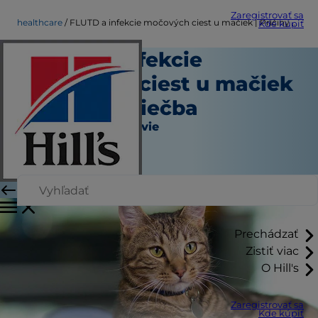
Zaregistrovať sa
healthcare
FLUTD a infekcie močových ciest u mačiek | Príčiny a liečba
Kde kúpiť
FLUTD a infekcie
močových ciest u mačiek
| Príčiny a liečba
Starostlivosť o zdravie
Autor
|
Október 10, 2024
Prechádzať
Zistiť viac
O Hill's
Zaregistrovať sa
Kde kúpiť