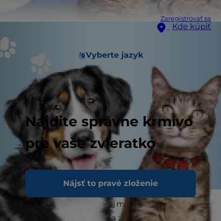
Zaregistrovať sa
Kde kúpiť
Vyberte jazyk
Nájdite správne krmivo
pre vaše zvieratko
Nájsť to pravé zloženie
Ľudia sa často pýtajú, či aj mačky môžu mať
infekcie močových ciest a zápal močového