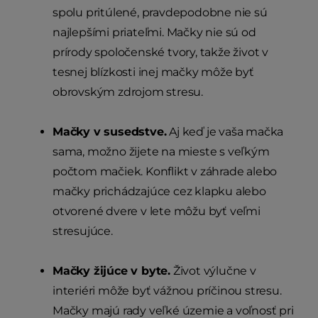
spolu pritúlené, pravdepodobne nie sú
najlepšími priateľmi. Mačky nie sú od
prírody spoločenské tvory, takže život v
tesnej blízkosti inej mačky môže byť
obrovským zdrojom stresu.
Mačky v susedstve.
Aj keď je vaša mačka
sama, možno žijete na mieste s veľkým
počtom mačiek. Konflikt v záhrade alebo
mačky prichádzajúce cez klapku alebo
otvorené dvere v lete môžu byť veľmi
stresujúce.
Mačky žijúce v byte.
Život výlučne v
interiéri môže byť vážnou príčinou stresu.
Mačky majú rady veľké územie a voľnosť pri