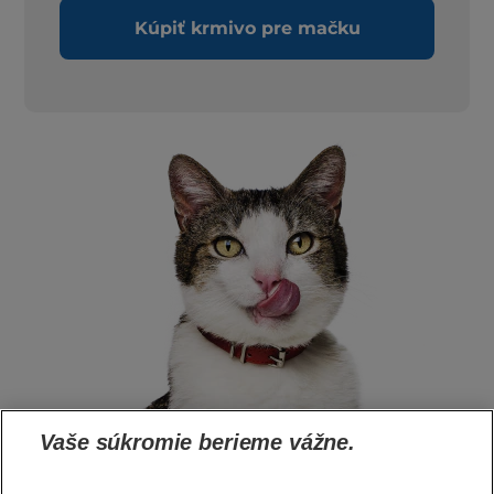
Kúpiť krmivo pre mačku
Vaše súkromie berieme vážne.