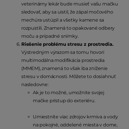
veterinárny lekár bude musieť vašu mačku
sledovať, aby sa uistil, že zápal močového
mechúra ustúpil a všetky kamene sa
rozpustili. Znamená to opakované odbery
moču a prípadné snímky.
Riešenie problému stresu z prostredia.
Výstredným výrazom sa tomu hovorí
multimodálna modifikácia prostredia
(MMEM), znamená to však iba zníženie
stresu v domácnosti. Môžete to dosiahnuť
nasledovne:
Ak je to možné, umožnite svojej
mačke prístup do exteriéru.
Umiestnite viac zdrojov krmiva a vody
na pokojné, oddelené miesta v dome,