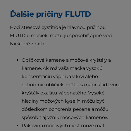
Ďalšie príčiny FLUTD
Hoci stresová cystitída je hlavnou príčinou
FLUTD u mačiek, môžu ju spôsobiť aj iné veci.
Niektoré z nich:
Obličkové kamene a močové kryštály a
kamene. Ak má vaša mačka vysokú
koncentráciu vápnika v krvi alebo
ochorenie obličiek, môžu sa napríklad tvoriť
kryštály oxalátu vápenatého. Vysoké
hladiny močových kyselín môžu byť
dôsledkom ochorenia pečene a môžu
spôsobiť aj vznik močových kameňov.
Rakovina močových ciest môže mať