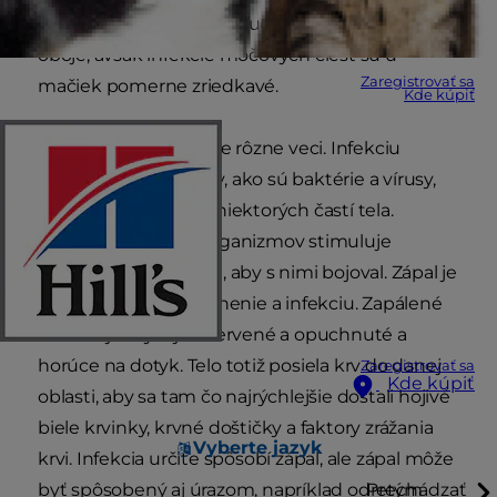
mechúra, podobne ako ľudia. Áno, môžu dostať
oboje, avšak infekcie močových ciest sú u
Zaregistrovať sa
mačiek pomerne zriedkavé.
Kde kúpiť
Zápal a infekcia sú dve rôzne veci. Infekciu
spôsobujú organizmy, ako sú baktérie a vírusy,
ktoré sa dostanú do niektorých častí tela.
Prítomnosť týchto organizmov stimuluje
imunitný systém tela, aby s nimi bojoval. Zápal je
reakciou tela na poranenie a infekciu. Zapálené
tkanivo je zvyčajne červené a opuchnuté a
horúce na dotyk. Telo totiž posiela krv do danej
Zaregistrovať sa
Kde kúpiť
oblasti, aby sa tam čo najrýchlejšie dostali hojivé
biele krvinky, krvné doštičky a faktory zrážania
Vyberte jazyk
krvi. Infekcia určite spôsobí zápal, ale zápal môže
byť spôsobený aj úrazom, napríklad odretým
Prechádzať