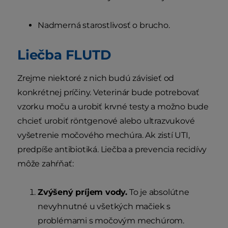
Nadmerná starostlivosť o brucho.
Liečba FLUTD
Zrejme niektoré z nich budú závisieť od
konkrétnej príčiny. Veterinár bude potrebovať
vzorku moču a urobiť krvné testy a možno bude
chcieť urobiť röntgenové alebo ultrazvukové
vyšetrenie močového mechúra. Ak zistí UTI,
predpíše antibiotiká. Liečba a prevencia recidívy
môže zahŕňať:
Zvýšený príjem vody.
To je absolútne
nevyhnutné u všetkých mačiek s
problémami s močovým mechúrom.