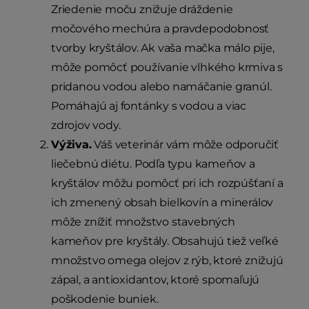
Zriedenie moču znižuje dráždenie
močového mechúra a pravdepodobnosť
tvorby kryštálov. Ak vaša mačka málo pije,
môže pomôcť používanie vlhkého krmiva s
pridanou vodou alebo namáčanie granúl.
Pomáhajú aj fontánky s vodou a viac
zdrojov vody.
Výživa.
Váš veterinár vám môže odporučiť
liečebnú diétu. Podľa typu kameňov a
kryštálov môžu pomôcť pri ich rozpúšťaní a
ich zmenený obsah bielkovín a minerálov
môže znížiť množstvo stavebných
kameňov pre kryštály. Obsahujú tiež veľké
množstvo omega olejov z rýb, ktoré znižujú
zápal, a antioxidantov, ktoré spomaľujú
poškodenie buniek.