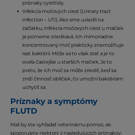
príznaky cystitídy.
Infekcia močových ciest (Urinary tract
infection – UTI). Ako sme uviedli na
začiatku, infekcia močových ciest u mačiek
je pomerne zriedkavá. Ich mimoriadne
koncentrovaný moč prakticky znemožňuje
rast baktérií. Môže sa to však stať a je to
oveľa častejšie u starších mačiek. Je to
preto, že ich moč sa môže zriediť, keď sa
zníži činnosť obličiek, čo umožní baktériám
uchytiť sa.
Príznaky a symptómy
FLUTD
Mali by ste vyhľadať veterinárnu pomoc, ak
spozorujete niektorý z nasledujúcich príznakov: