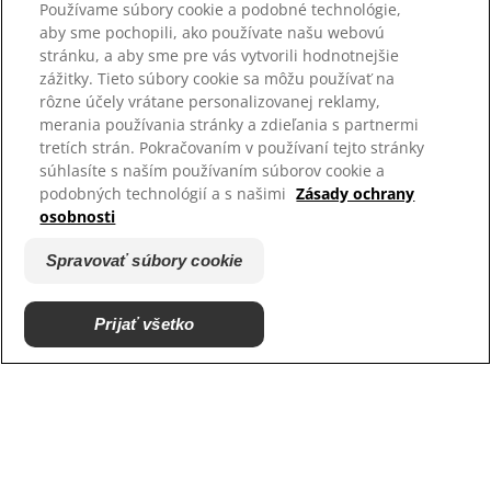
Používame súbory cookie a podobné technológie,
aby sme pochopili, ako používate našu webovú
stránku, a aby sme pre vás vytvorili hodnotnejšie
Vyberte jazyk
zážitky. Tieto súbory cookie sa môžu používať na
rôzne účely vrátane personalizovanej reklamy,
merania používania stránky a zdieľania s partnermi
Zdroje
tretích strán. Pokračovaním v používaní tejto stránky
Kontaktujte nás
súhlasíte s naším používaním súborov cookie a
Mapa stránok
podobných technológií a s našimi
Zásady ochrany
osobnosti
Naše stránky
Spravovať súbory cookie
Kariéra
Podporujeme útulky
Prijať všetko