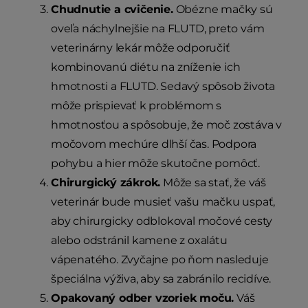
Chudnutie a cvičenie.
Obézne mačky sú
oveľa náchylnejšie na FLUTD, preto vám
veterinárny lekár môže odporučiť
kombinovanú diétu na zníženie ich
hmotnosti a FLUTD. Sedavý spôsob života
môže prispievať k problémom s
hmotnosťou a spôsobuje, že moč zostáva v
močovom mechúre dlhší čas. Podpora
pohybu a hier môže skutočne pomôcť.
Chirurgický zákrok.
Môže sa stať, že váš
veterinár bude musieť vašu mačku uspať,
aby chirurgicky odblokoval močové cesty
alebo odstránil kamene z oxalátu
vápenatého. Zvyčajne po ňom nasleduje
špeciálna výživa, aby sa zabránilo recidíve.
Opakovaný odber vzoriek moču.
Váš