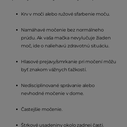
Krv v moči alebo ružové sfarbenie moču.
Namáhavé močenie bez normálneho
prúdu. Ak vaša mačka nevylučuje žiaden
moč, ide o naliehavú zdravotnú situáciu.
Hlasové prejavy/smrkanie pri močení môžu
byť znakom vážnych ťažkostí.
Nedisciplinované správanie alebo
nevhodné močenie v dome.
Častejšie močenie.
Štrkové usadeniny okolo zadnej časti.