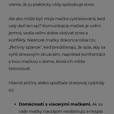
vieme, že ju prakticky vždy spôsobuje stres.
Ale ako môže byť moja mačka vystresovaná, keď
celý deň len spí? Komunikácia mačiek je veľmi
jemná, vedia veľmi dobre skrývať stres a
konflikty. Niektoré mačky dokonca robia tzv.
„fiktívny spánok“, keď predstierajú, že spia, aby sa
vyhli stresovým situáciám, napríklad konfrontácii
s inou mačkou v dome, ktorá ich môže
terorizovať.
Hlavné príčiny alebo spúšťače stresovej cystitídy
sú:
Domácnosti s viacerými mačkami.
Ak sa
vaše mačky navzájom neošetrujú a nespia