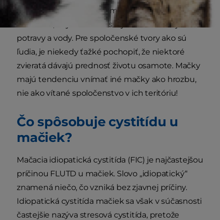
ktoré si strážia veľké územie pred inými
mačkami, aby si chránili svoje vzácne zdroje
potravy a vody. Pre spoločenské tvory ako sú
ľudia, je niekedy ťažké pochopiť, že niektoré
zvieratá dávajú prednosť životu osamote. Mačky
majú tendenciu vnímať iné mačky ako hrozbu,
nie ako vítané spoločenstvo v ich teritóriu!
Čo spôsobuje cystitídu u
mačiek?
Mačacia idiopatická cystitída (FIC) je najčastejšou
príčinou FLUTD u mačiek. Slovo „idiopatický“
znamená niečo, čo vzniká bez zjavnej príčiny.
Idiopatická cystitída mačiek sa však v súčasnosti
častejšie nazýva stresová cystitída, pretože