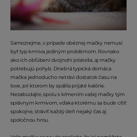
Samozrejme, v prípade obéznej mačky nemusí
byť typ krmiva jediným problémom. Rovnako
ako ich obľúbení dvojnohí priatelia, aj mačky
potrebujú pohyb. Dnešná typická domáca
mačka jednoducho netrávi dostatok času na
love, pri ktorom by spálila prijaté kalórie.
Nezabúdajte, spolu s kŕmením vašej mačky tým
správnym krmivom, vďaka ktorému sa bude cítiť
spokojne, stráviť každý deň nejaký čas aj
spoločnou hrou.