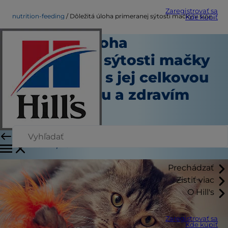
Zaregistrovať sa
nutrition-feeding
Dôležitá úloha primeranej sýtosti mačky v súvislosti s jej celkovou hmotnosťou a zdravím
Kde kúpiť
Dôležitá úloha
primeranej sýtosti mačky
v súvislosti s jej celkovou
hmotnosťou a zdravím
Výživa a kŕmenie
Kara Murphy
|
Január 17, 2017
Prechádzať
Zistiť viac
O Hill's
Zaregistrovať sa
Kde kúpiť