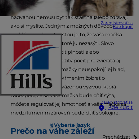
ľudia si myslia, že vyzerajú rozkošne, ale mačka s
nadváhou nemusí byť tak šťastná (alebo zdravá),
Zaregistrovať sa
ako si myslíte. Jedným z možných dôvodov
Kde kúpiť
problémov s hmotnosťou je to, že vaša mačka
konzumuje krmivo, ktoré ju nezasýti. Slovo
„sýtosť“ znamená pocit plnosti alebo
spokojnosti. Je to dôležitý pocit pre zvieratá aj
ľudí. Ak krmivo vašej mačky neuspokojí jej hlad,
bude obvykle medzi kŕmením žobrať o
pochúťky. Avšak, s vyváženou výživou, ktorá
zabezpečí, že sa vaša mačka bude cítiť sýta,
Zaregistrovať sa
môžete regulovať jej hmotnosť a vaša mačka sa
Kde kúpiť
medzi kŕmením zároveň bude cítiť spokojne.
Vyberte jazyk
Prečo na váhe záleží
Prechádzať