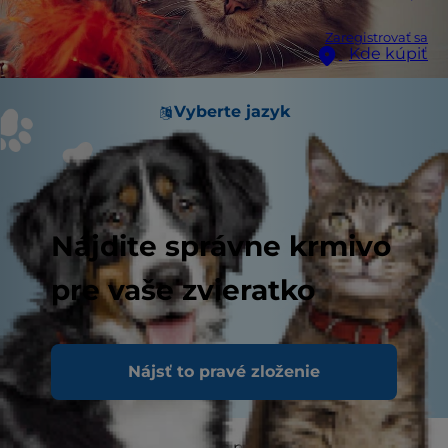
Zaregistrovať sa
Kde kúpiť
Vyberte jazyk
Nájdite správne krmivo
pre vaše zvieratko
Nájsť to pravé zloženie
Bojíte sa o svoju mačku s nadváhou? Niektorí