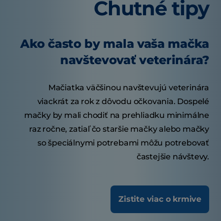
Chutné tipy
Ako často by mala vaša mačka
navštevovať veterinára?
Mačiatka väčšinou navštevujú veterinára
viackrát za rok z dôvodu očkovania. Dospelé
mačky by mali chodiť na prehliadku minimálne
raz ročne, zatiaľ čo staršie mačky alebo mačky
so špeciálnymi potrebami môžu potrebovať
častejšie návštevy.
Zistite viac o krmive