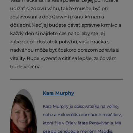
Vaša mačka sa na vás spolieha, že jej pomôžete
udržať si zdravú váhu, takže musíte byť pri
zostavovaní a dodržiavaní plánu kŕmenia
dôslední. Keď jej budete dávať správne krmivo a
každý deň si nájdete čas na to, aby ste jej
zabezpečili dostatok pohybu, vaša mačka s
nadváhou môže byť čoskoro obrazom zdravia a
vitality. Bude vyzerať a cítiť sa lepšie, za čo vám
bude vďačná.
Kara
Murphy
Kara Murphy je spisovateľka na voľnej
nohe a milovníčka domácich miáčikov,
ktorá žije v Erie v štáte Pensylvánia. Má
psa goldendoodle menom Maddie.