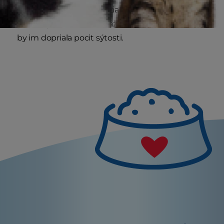
vyšetrenie nepreukáže žiadnu zdravotnú
príčinu, je možno čas zvážiť zmenu stravy, ktorá
by im dopriala pocit sýtosti.