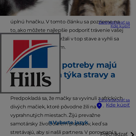
škála vecí, ktoré sa môžu v tráviacom trakte
pokaziť, od zvracania cez mäkkú stolicu až po
úplnú hnačku. V tomto článku sa pozrieme na
Zaregistrovať sa
Kde kúpiť
to, ako môžete najlepšie podporiť trávenie vašej
mačky, aby ste ho udržali v top stave a vyhli sa
podobným ťažkostiam.
Aké rozličné potreby majú
mačky, čo sa týka stravy a
trávenia?
Predpokladá sa, že mačky sa vyvinuli z afrických
Zaregistrovať sa
Kde kúpiť
divých mačiek, ktoré pôvodne žili na
vyprahnutých miestach. Žijú prevažne
Vyberte jazyk
samotársky život, okrem prípadov, keď sa
stretávajú, aby si našli partnera. V porovnaní s
Prechádzať