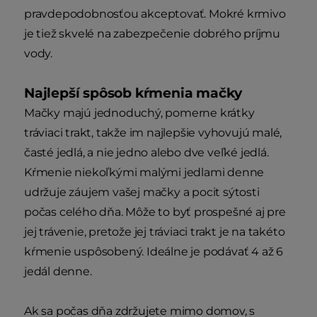
pravdepodobnosťou akceptovať. Mokré krmivo
je tiež skvelé na zabezpečenie dobrého príjmu
vody.
Najlepší spôsob kŕmenia mačky
Mačky majú jednoduchý, pomerne krátky
tráviaci trakt, takže im najlepšie vyhovujú malé,
časté jedlá, a nie jedno alebo dve veľké jedlá.
Kŕmenie niekoľkými malými jedlami denne
udržuje záujem vašej mačky a pocit sýtosti
počas celého dňa. Môže to byť prospešné aj pre
jej trávenie, pretože jej tráviaci trakt je na takéto
kŕmenie uspôsobený. Ideálne je podávať 4 až 6
jedál denne.
Ak sa počas dňa zdržujete mimo domov, s