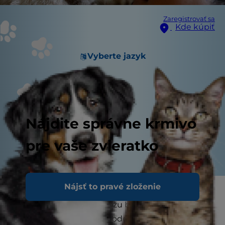
Zaregistrovať sa
Kde kúpiť
Vyberte jazyk
Nájdite správne krmivo
pre vaše zvieratko
Nájsť to pravé zloženie
Tráviace ťažkosti nie sú pre vašu mačku ani pre
vás nikdy príjemné a môžu byť jedným z
najznepokojujúcejších období. Existuje celá