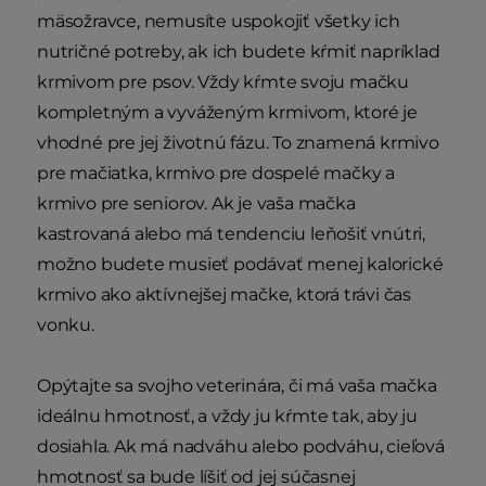
mäsožravce, nemusíte uspokojiť všetky ich
nutričné potreby, ak ich budete kŕmiť napríklad
krmivom pre psov. Vždy kŕmte svoju mačku
kompletným a vyváženým krmivom, ktoré je
vhodné pre jej životnú fázu. To znamená krmivo
pre mačiatka, krmivo pre dospelé mačky a
krmivo pre seniorov. Ak je vaša mačka
kastrovaná alebo má tendenciu leňošiť vnútri,
možno budete musieť podávať menej kalorické
krmivo ako aktívnejšej mačke, ktorá trávi čas
vonku.
Opýtajte sa svojho veterinára, či má vaša mačka
ideálnu hmotnosť, a vždy ju kŕmte tak, aby ju
dosiahla. Ak má nadváhu alebo podváhu, cieľová
hmotnosť sa bude líšiť od jej súčasnej