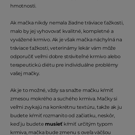
hmotnosti.
Ak mačka nikdy nemala žiadne tráviace ťažkosti,
malo by jej vyhovovať kvalitné, kompletné a
vyvážené krmivo. Ak je však mačka náchylná na
tráviace ťažkosti, veterinárny lekár vám môže
odporučiť veľmi dobre stráviteľné krmivo alebo
terapeutickú diétu pre individuálne problémy
vašej mačky.
Ak je to možné, vždy sa snažte mačku kŕmiť
zmesou mokrého a suchého krmiva. Mačky si
veľmi zvykajú na konkrétnu textúru, takže ak ju
budete kŕmiť rozmanito od začiatku, neskôr,
keď ju budete
musieť
kŕmiť určitým typom
krmiva, mačka bude zmenu s oveľa väčšou