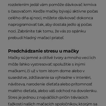
rozdelením jedál vám pomôže dávkovač krmiva
s časovačom. Keďže mačky bývajú aktívne počas
celého dňa aj noci, môžete dávkovač dokonca
naprogramovať tak, aby dostala jedlo aj počas
noci. Zabránite tak tomu, že vás zo spánku
prebudí hladný mačací priateľ.
Predchádzanie stresu u mačky
Mačky sú jemné a citlivé tvory a mnoho vecí ich
môže ľahko vystresovať: spolužitie s inými
mačkami, či už v tom istom dome alebo v
susedstve, zdržiavanie sa výhradne v interiéri,
návšteva, narodenie dieťaťa alebo prítomnosť
malého dieťaťa, alebo váš odchod na dovolenku.
Stres je jednou z najväčších príčin tráviacich
ťažkostí našich mačacích spoločníkov, ktorým sa