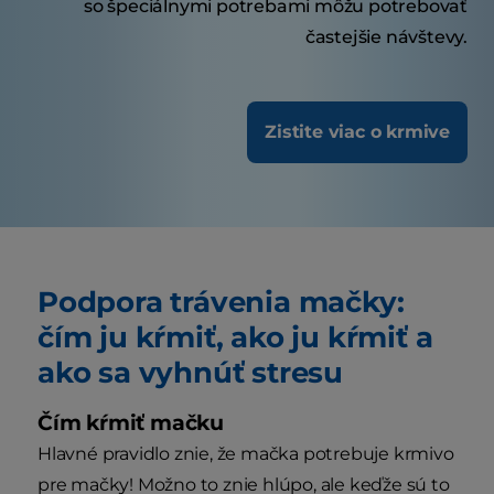
so špeciálnymi potrebami môžu potrebovať
častejšie návštevy.
Zistite viac o krmive
Podpora trávenia mačky:
čím ju kŕmiť, ako ju kŕmiť a
ako sa vyhnúť stresu
Čím kŕmiť mačku
Hlavné pravidlo znie, že mačka potrebuje krmivo
pre mačky! Možno to znie hlúpo, ale keďže sú to