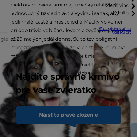
niektorými zvieratami majú mačky relatívne
Zistiť viac
O Hill's
jednoduchý tráviaci trakt a vyvinuli sa tak, aby
jedli malé, časté a mäsité jedlá. Mačky vo voľnej
Zaregistrovať sa
prírode trávia veľa času lovom a zvyčajne jedia 10
Kde kúpiť
ggle
až 20 malých jedál denne. Sú to tzv. obligátni
mäsožravci, čo znamená, že v ich strave musí byť
mäso, Nedokážu si sami vytvoriť niektoré
základné živiny, ako napríklad niektoré
aminokyseliny, ktoré sa nachádzajú len v mäse.
Nájdite správne krmivo
pre vaše zvieratko
Nájsť to pravé zloženie