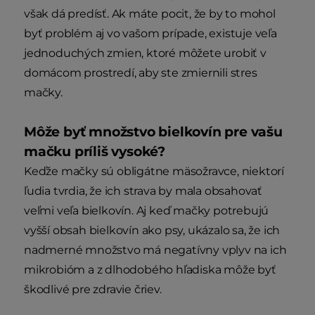
však dá predísť. Ak máte pocit, že by to mohol
byť problém aj vo vašom prípade, existuje veľa
jednoduchých zmien, ktoré môžete urobiť v
domácom prostredí, aby ste zmiernili stres
mačky.
Môže byť množstvo bielkovín pre vašu
mačku príliš vysoké?
Keďže mačky sú obligátne mäsožravce, niektorí
ľudia tvrdia, že ich strava by mala obsahovať
veľmi veľa bielkovín. Aj keď mačky potrebujú
vyšší obsah bielkovín ako psy, ukázalo sa, že ich
nadmerné množstvo má negatívny vplyv na ich
mikrobióm a z dlhodobého hľadiska môže byť
škodlivé pre zdravie čriev.