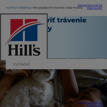
Zaregistrovať sa
nutrition-feeding
Ako podporiť trávenie vašej mačky
Kde kúpiť
Ako podporiť trávenie
vašej mačky
Výživa a kŕmenie
Autor
|
Jún 07, 2018
Prechádzať
Zistiť viac
O Hill's
Zaregistrovať sa
Kde kúpiť