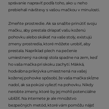
správanie napraviť podľa toho, ako u neho
prebiehali návštevy s vašou mačkou v minulosti.
Zmeňte prostredie. Ak sa snažíte prinútiť svoju
mačku, aby prestala driapať vašu koženú
pohovku alebo skákať na vaše stoly, existujú
zmeny prostredia, ktoré môžete urobiť, aby
prestala. Napríklad plech na pečenie
umiestnený na okraji stola spadne na zem, keď
ho vaša mačka pri skoku zachytí. Mäkká,
hodvábna prikrývka umiestnená na vašej
koženej pohovke spôsobí, že vaša mačka skĺzne
nadol, ak sa pokúsi vyliezť na pohovku. Nikdy
nerobte zmeny, ktoré by jej mohli potenciálne
ublížiť. Na internete je ale množstvo
bezpečných metód, ktoré vám pomôžu nájsť