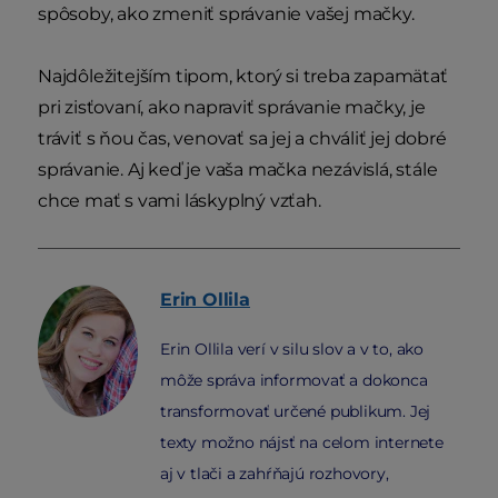
spôsoby, ako zmeniť správanie vašej mačky.
Najdôležitejším tipom, ktorý si treba zapamätať
pri zisťovaní, ako napraviť správanie mačky, je
tráviť s ňou čas, venovať sa jej a chváliť jej dobré
správanie. Aj keď je vaša mačka nezávislá, stále
chce mať s vami láskyplný vzťah.
Erin
Ollila
Erin Ollila verí v silu slov a v to, ako
môže správa informovať a dokonca
transformovať určené publikum. Jej
texty možno nájsť na celom internete
aj v tlači a zahŕňajú rozhovory,