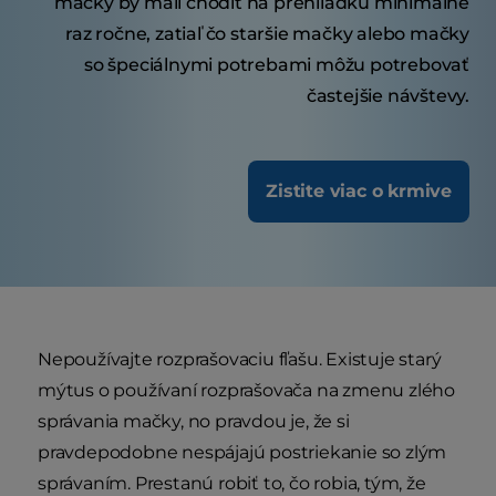
mačky by mali chodiť na prehliadku minimálne
raz ročne, zatiaľ čo staršie mačky alebo mačky
so špeciálnymi potrebami môžu potrebovať
častejšie návštevy.
Zistite viac o krmive
Nepoužívajte rozprašovaciu fľašu. Existuje starý
mýtus o používaní rozprašovača na zmenu zlého
správania mačky, no pravdou je, že si
pravdepodobne nespájajú postriekanie so zlým
správaním. Prestanú robiť to, čo robia, tým, že