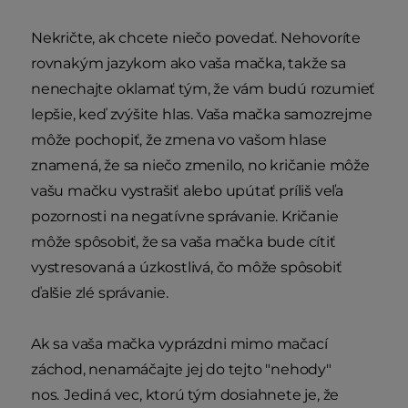
Nekričte, ak chcete niečo povedať. Nehovoríte
rovnakým jazykom ako vaša mačka, takže sa
nenechajte oklamať tým, že vám budú rozumieť
lepšie, keď zvýšite hlas. Vaša mačka samozrejme
môže pochopiť, že zmena vo vašom hlase
znamená, že sa niečo zmenilo, no kričanie môže
vašu mačku vystrašiť alebo upútať príliš veľa
pozornosti na negatívne správanie. Kričanie
môže spôsobiť, že sa vaša mačka bude cítiť
vystresovaná a úzkostlivá, čo môže spôsobiť
ďalšie zlé správanie.
Ak sa vaša mačka vyprázdni mimo mačací
záchod, nenamáčajte jej do tejto "nehody"
nos.
Jediná vec, ktorú tým dosiahnete je, že