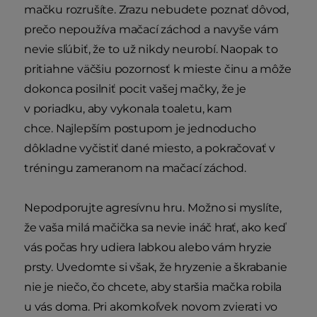
mačku rozrušíte. Zrazu nebudete poznať dôvod,
prečo nepoužíva mačací záchod a navyše vám
nevie sľúbiť, že to už nikdy neurobí. Naopak to
pritiahne väčšiu pozornosť k mieste činu a môže
dokonca posilniť pocit vašej mačky, že je
v poriadku, aby vykonala toaletu, kam
chce. Najlepším postupom je jednoducho
dôkladne vyčistiť dané miesto, a pokračovať v
tréningu zameranom na mačací záchod.
Nepodporujte agresívnu hru.
Možno si myslíte,
že vaša milá mačička sa nevie ináč hrať, ako keď
vás počas hry udiera labkou alebo vám hryzie
prsty. Uvedomte si však, že hryzenie a škrabanie
nie je niečo, čo chcete, aby staršia mačka robila
u vás doma. Pri akomkoľvek novom zvierati vo