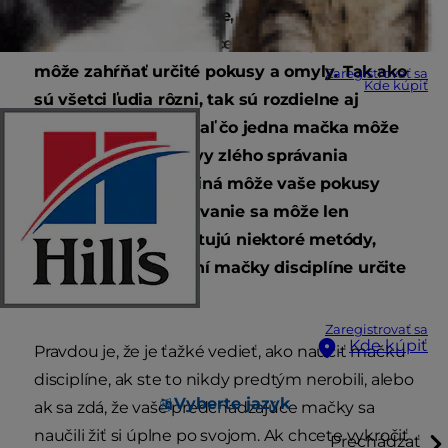
naučiť mačku disciplíne, ale možno neviete,
kde začať.
Efektívne učenie mačky disciplíne
môže zahŕňať určité pokusy a omyly. Tak ako
Zaregistrovať sa
Kde kúpiť
sú všetci ľudia rôzni, tak sú rozdielne aj
všetky zvieratá. Zatiaľ čo jedna mačka môže
na určitý štýl nápravy zlého správania
reagovať pozitívne, iná môže vaše pokusy
odmietnuť a jej správanie sa môže len
zhoršiť. Navyše existujú niektoré metódy,
ktoré by ste pri učení mačky disciplíne určite
nemali skúšať.
Zaregistrovať sa
Kde kúpiť
Pravdou je, že je ťažké vedieť, ako naučiť mačku
disciplíne, ak ste to nikdy predtým nerobili, alebo
Vyberte jazyk
ak sa zdá, že vaše predchádzajúce mačky sa
naučili žiť si úplne po svojom. Ak chcete vykročiť
Prechádzať