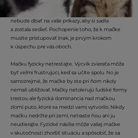
zapojiť do tréningového procesu tým, že bude
venovať pozornosť vašim príkazom, vaša mačka
nebude dbať na vaše príkazy, aby si sadla
a zostala sedieť. Pochopenie toho, že k mačke
musíte pristupovať inak, je prvým krokom
k úspechu pre vás oboch.
Mačku fyzicky netrestajte.
Výcvik zvieraťa môže
byť veľmi frustrujúci, keď sa učíte spolu. No je
samozrejmé, že mačke by ste pri ňom nikdy
nemali ubližovať. Mačky netolerujú ľudské formy
trestov, ale fyzická dominancia nad mačkou
zlomí puto, ktoré sa medzi vami vytvorilo. Nikdy
mačku nedržte pri zemi, netraste ňou ani ju
neudierajte. Fyzické násilie môže vašej mačke
v skutočnosti zhoršiť situáciu a spôsobiť, že sa