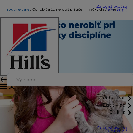
Zaregistrovať sa
routine-care
Čo robiť a čo nerobiť pri učení mačky disciplíne
Kde kúpiť
Čo robiť a čo nerobiť pri
učení mačky disciplíne
Bežná starostlivosť
Erin Ollila
|
Máj 04, 2018
Prechádzať
Zistiť viac
O Hill's
Zaregistrovať sa
Kde kúpiť