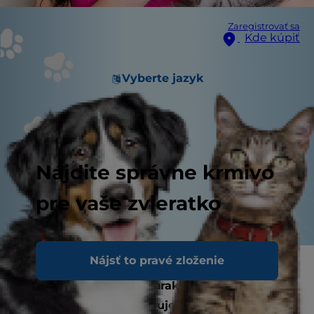
Zaregistrovať sa
Kde kúpiť
Vyberte jazyk
Nájdite správne krmivo
pre vaše zvieratko
Nájsť to pravé zloženie
Svoju mačku milujete, no váš chlpatý priateľ
má určite nezávislý charakter a niekedy môže
byť dosť divoký.
Potrebujete vedieť, ako