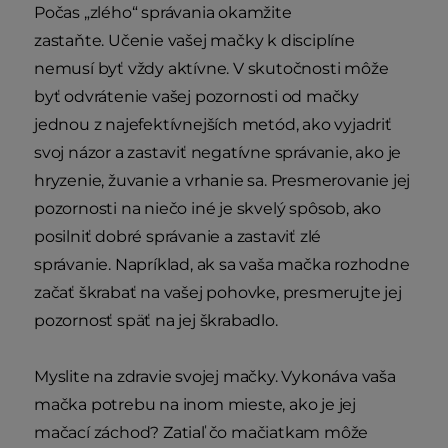
Počas „zlého“ správania okamžite
zastaňte. Učenie vašej mačky k disciplíne
nemusí byť vždy aktívne. V skutočnosti môže
byť odvrátenie vašej pozornosti od mačky
jednou z najefektívnejších metód, ako vyjadriť
svoj názor a zastaviť negatívne správanie, ako je
hryzenie, žuvanie a vrhanie sa. Presmerovanie jej
pozornosti na niečo iné je skvelý spôsob, ako
posilniť dobré správanie a zastaviť zlé
správanie. Napríklad, ak sa vaša mačka rozhodne
začať škrabať na vašej pohovke, presmerujte jej
pozornosť späť na jej škrabadlo.
Myslite na zdravie svojej mačky. Vykonáva vaša
mačka potrebu na inom mieste, ako je jej
mačací záchod? Zatiaľ čo mačiatkam môže