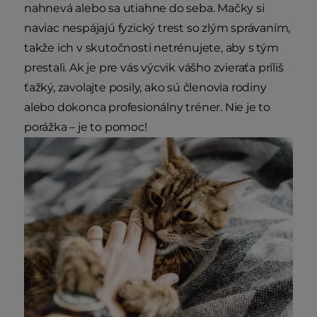
nahnevá alebo sa utiahne do seba. Mačky si
naviac nespájajú fyzický trest so zlým správaním,
takže ich v skutočnosti netrénujete, aby s tým
prestali. Ak je pre vás výcvik vášho zvieraťa príliš
ťažký, zavolajte posily, ako sú členovia rodiny
alebo dokonca profesionálny tréner. Nie je to
porážka – je to pomoc!