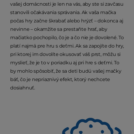
vašej domácnosti je len na vás, aby ste si zavčasu
stanovili očakávania správania. Ak vaša mačka
počas hry začne škrabať alebo hrýzť – dokonca aj
nevinne – okamžite sa prestaňte hrať, aby
mačiatko pochopilo, čo je a čo nie je dovolené. To
platí najmä pre hru s deťmi. Ak sa zapojíte do hry,
pri ktorej im dovolíte okusovať váš prst, môžu si
myslieť, že je to v poriadku aj pri hre s deťmi. To
by mohlo spôsobiť, že sa deti budú vašej mačky
báť, čo je nepriaznivý efekt, ktorý nechcete
dosiahnuť.