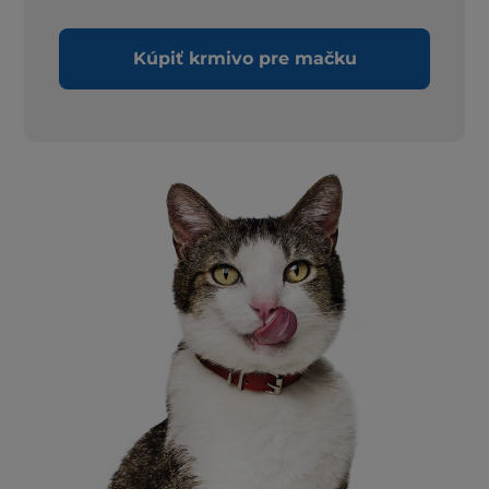
Kúpiť krmivo pre mačku