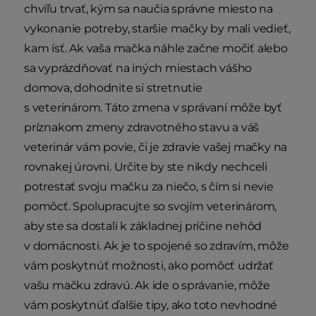
chvíľu trvať, kým sa naučia správne miesto na
vykonanie potreby, staršie mačky by mali vedieť,
kam ísť. Ak vaša mačka náhle začne močiť alebo
sa vyprázdňovať na iných miestach vášho
domova, dohodnite si stretnutie
s veterinárom. Táto zmena v správaní môže byť
príznakom zmeny zdravotného stavu a váš
veterinár vám povie, či je zdravie vašej mačky na
rovnakej úrovni. Určite by ste nikdy nechceli
potrestať svoju mačku za niečo, s čím si nevie
pomôcť. Spolupracujte so svojím veterinárom,
aby ste sa dostali k základnej príčine nehôd
v domácnosti. Ak je to spojené so zdravím, môže
vám poskytnúť možnosti, ako pomôcť udržať
vašu mačku zdravú. Ak ide o správanie, môže
vám poskytnúť ďalšie tipy, ako toto nevhodné