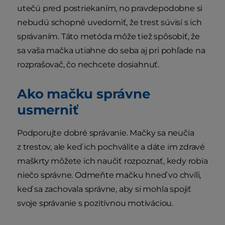
utečú pred postriekaním, no pravdepodobne si
nebudú schopné uvedomiť, že trest súvisí s ich
správaním. Táto metóda môže tiež spôsobiť, že
sa vaša mačka utiahne do seba aj pri pohľade na
rozprašovač, čo nechcete dosiahnuť.
Ako mačku správne
usmerniť
Podporujte dobré správanie. Mačky sa neučia
z trestov, ale keď ich pochválite a dáte im zdravé
maškrty môžete ich naučiť rozpoznať, kedy robia
niečo správne. Odmeňte mačku hneď vo chvíli,
keď sa zachovala správne, aby si mohla spojiť
svoje správanie s pozitívnou motiváciou.