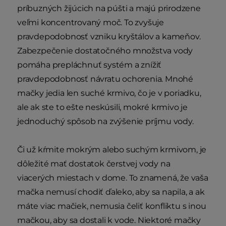
príbuzných žijúcich na púšti a majú prirodzene
veľmi koncentrovaný moč. To zvyšuje
pravdepodobnosť vzniku kryštálov a kameňov.
Zabezpečenie dostatočného množstva vody
pomáha prepláchnuť systém a znížiť
pravdepodobnosť návratu ochorenia. Mnohé
mačky jedia len suché krmivo, čo je v poriadku,
ale ak ste to ešte neskúsili, mokré krmivo je
jednoduchý spôsob na zvýšenie príjmu vody.
Či už kŕmite mokrým alebo suchým krmivom, je
dôležité mať dostatok čerstvej vody na
viacerých miestach v dome. To znamená, že vaša
mačka nemusí chodiť ďaleko, aby sa napila, a ak
máte viac mačiek, nemusia čeliť konfliktu s inou
mačkou, aby sa dostali k vode. Niektoré mačky