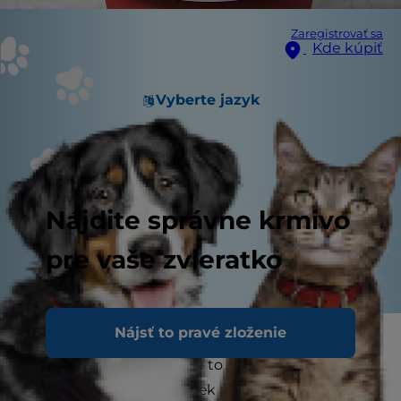
Zaregistrovať sa
Kde kúpiť
Vyberte jazyk
Nájdite správne krmivo
pre vaše zvieratko
Nájsť to pravé zloženie
Ak ste niekedy videli svoju mačku močiť krv,
viete, aké znepokojujúce to môže byť. Hoci to
nie je niečo, čo by si človek prial vidieť, krv v moči