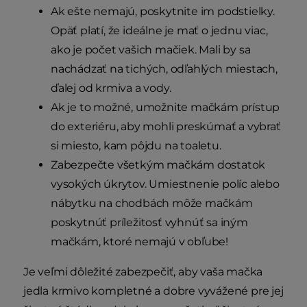
Ak ešte nemajú, poskytnite im podstielky.
Opäť platí, že ideálne je mať o jednu viac,
ako je počet vašich mačiek. Mali by sa
nachádzať na tichých, odľahlých miestach,
ďalej od krmiva a vody.
Ak je to možné, umožnite mačkám prístup
do exteriéru, aby mohli preskúmať a vybrať
si miesto, kam pôjdu na toaletu.
Zabezpečte všetkým mačkám dostatok
vysokých úkrytov. Umiestnenie políc alebo
nábytku na chodbách môže mačkám
poskytnúť príležitosť vyhnúť sa iným
mačkám, ktoré nemajú v obľube!
Je veľmi dôležité zabezpečiť, aby vaša mačka
jedla krmivo kompletné a dobre vyvážené pre jej