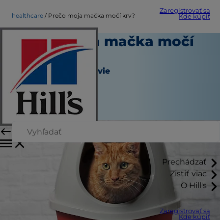
Zaregistrovať sa
healthcare
Prečo moja mačka močí krv?
Kde kúpiť
Prečo moja mačka močí
krv?
Starostlivosť o zdravie
Dr. Laci Schaible
|
Október 01, 2024
Prechádzať
Zistiť viac
O Hill's
Zaregistrovať sa
Kde kúpiť