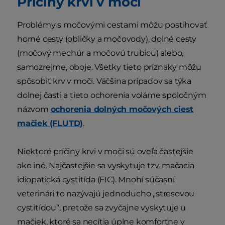
Príčiny krvi v moči
Problémy s močovými cestami môžu postihovať
horné cesty (obličky a močovody), dolné cesty
(močový mechúr a močovú trubicu) alebo,
samozrejme, oboje. Všetky tieto príznaky môžu
spôsobiť krv v moči. Väčšina prípadov sa týka
dolnej časti a tieto ochorenia voláme spoločným
názvom
ochorenia dolných močových ciest
mačiek (FLUTD)
.
Niektoré príčiny krvi v moči sú oveľa častejšie
ako iné. Najčastejšie sa vyskytuje tzv. mačacia
idiopatická cystitída (FIC). Mnohí súčasní
veterinári to nazývajú jednoducho „stresovou
cystitídou“, pretože sa zvyčajne vyskytuje u
mačiek, ktoré sa necítia úplne komfortne v