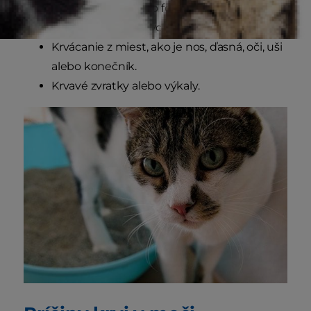
Odreniny na koži vo forme zjavných
odrenín alebo malých bodiek.
Krvácanie z miest, ako je nos, ďasná, oči, uši
alebo konečník.
Krvavé zvratky alebo výkaly.