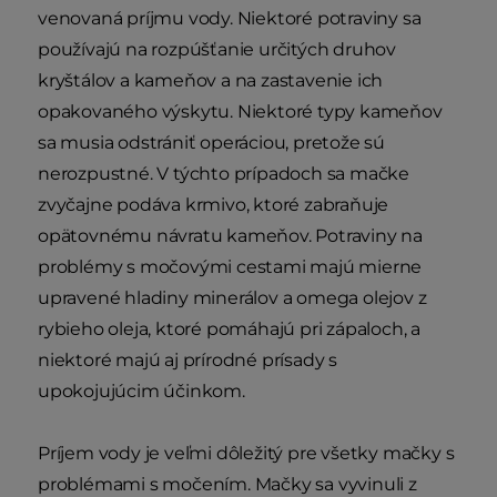
venovaná príjmu vody. Niektoré potraviny sa
používajú na rozpúšťanie určitých druhov
kryštálov a kameňov a na zastavenie ich
opakovaného výskytu. Niektoré typy kameňov
sa musia odstrániť operáciou, pretože sú
nerozpustné. V týchto prípadoch sa mačke
zvyčajne podáva krmivo, ktoré zabraňuje
opätovnému návratu kameňov. Potraviny na
problémy s močovými cestami majú mierne
upravené hladiny minerálov a omega olejov z
rybieho oleja, ktoré pomáhajú pri zápaloch, a
niektoré majú aj prírodné prísady s
upokojujúcim účinkom.
Príjem vody je veľmi dôležitý pre všetky mačky s
problémami s močením. Mačky sa vyvinuli z