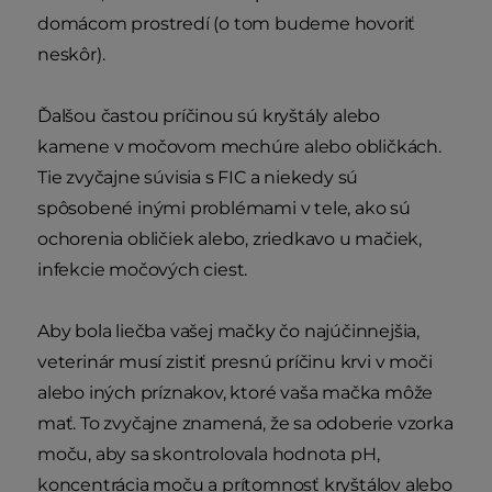
domácom prostredí (o tom budeme hovoriť
neskôr).
Ďalšou častou príčinou sú kryštály alebo
kamene v močovom mechúre alebo obličkách.
Tie zvyčajne súvisia s FIC a niekedy sú
spôsobené inými problémami v tele, ako sú
ochorenia obličiek alebo, zriedkavo u mačiek,
infekcie močových ciest.
Aby bola liečba vašej mačky čo najúčinnejšia,
veterinár musí zistiť presnú príčinu krvi v moči
alebo iných príznakov, ktoré vaša mačka môže
mať. To zvyčajne znamená, že sa odoberie vzorka
moču, aby sa skontrolovala hodnota pH,
koncentrácia moču a prítomnosť kryštálov alebo