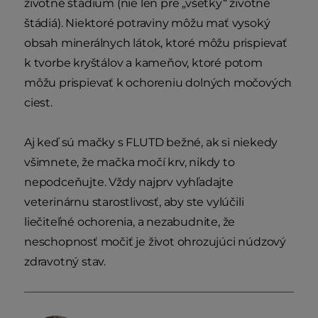
životné štádium (nie len pre „všetky“ životné
štádiá). Niektoré potraviny môžu mať vysoký
obsah minerálnych látok, ktoré môžu prispievať
k tvorbe kryštálov a kameňov, ktoré potom
môžu prispievať k ochoreniu dolných močových
ciest.
Aj keď sú mačky s FLUTD bežné, ak si niekedy
všimnete, že mačka močí krv, nikdy to
nepodceňujte. Vždy najprv vyhľadajte
veterinárnu starostlivosť, aby ste vylúčili
liečiteľné ochorenia, a nezabudnite, že
neschopnosť močiť je život ohrozujúci núdzový
zdravotný stav.