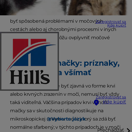
mačky je v skutočnosti celkom bežná.
Hematuria, vedecký názov pre krv v moči, môže
byť spôsobená problémami v močových
Zaregistrovať sa
Kde kúpiť
cestách alebo aj chorobnými procesmi v iných
častiach tela, ktoré môžu ovplyvniť močové
cesty alebo obličky.
Krv v moči mačky: príznaky,
ktoré si treba všímať
Hoci hematúria môže byť zjavná vo forme krvi
alebo krvných zrazenín v moči, nemusí byť vždy
Zaregistrovať sa
Kde kúpiť
taká viditeľná. Väčšina prípadov krvi v moči
mačky sa v skutočnosti diagnostikuje na
Vyberte jazyk
mikroskopickej úrovni v moči, ktorý sa zdá byť
normálne sfarbený; v týchto prípadoch je v moči
Prechádzať