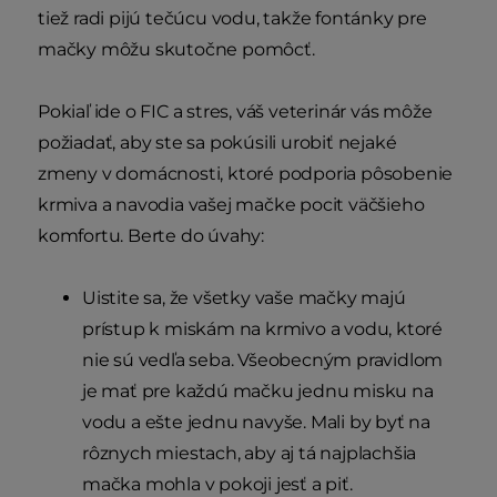
tiež radi pijú tečúcu vodu, takže fontánky pre
mačky môžu skutočne pomôcť.
Pokiaľ ide o FIC a stres, váš veterinár vás môže
požiadať, aby ste sa pokúsili urobiť nejaké
zmeny v domácnosti, ktoré podporia pôsobenie
krmiva a navodia vašej mačke pocit väčšieho
komfortu. Berte do úvahy:
Uistite sa, že všetky vaše mačky majú
prístup k miskám na krmivo a vodu, ktoré
nie sú vedľa seba. Všeobecným pravidlom
je mať pre každú mačku jednu misku na
vodu a ešte jednu navyše. Mali by byť na
rôznych miestach, aby aj tá najplachšia
mačka mohla v pokoji jesť a piť.