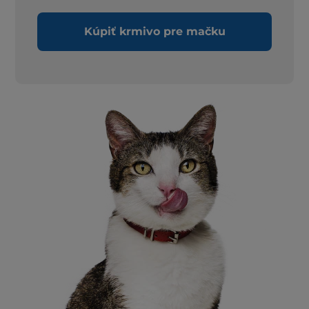
Kúpiť krmivo pre mačku