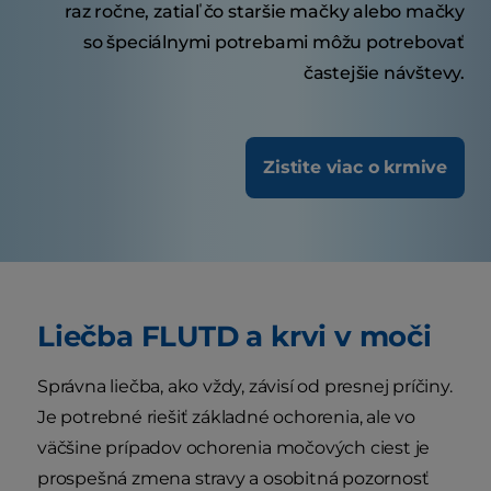
raz ročne, zatiaľ čo staršie mačky alebo mačky
so špeciálnymi potrebami môžu potrebovať
častejšie návštevy.
Zistite viac o krmive
Liečba FLUTD a krvi v moči
Správna liečba, ako vždy, závisí od presnej príčiny.
Je potrebné riešiť základné ochorenia, ale vo
väčšine prípadov ochorenia močových ciest je
prospešná zmena stravy a osobitná pozornosť