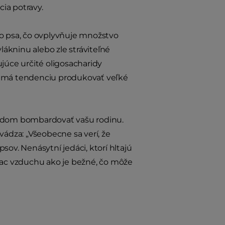
cia potravy.
ho psa, čo ovplyvňuje množstvo
ákninu alebo zle stráviteľné
ujúce určité oligosacharidy
ca) má tendenciu produkovať veľké
mradom bombardovať vašu rodinu.
vádza: „Všeobecne sa verí, že
sov. Nenásytní jedáci, ktorí hltajú
viac vzduchu ako je bežné, čo môže