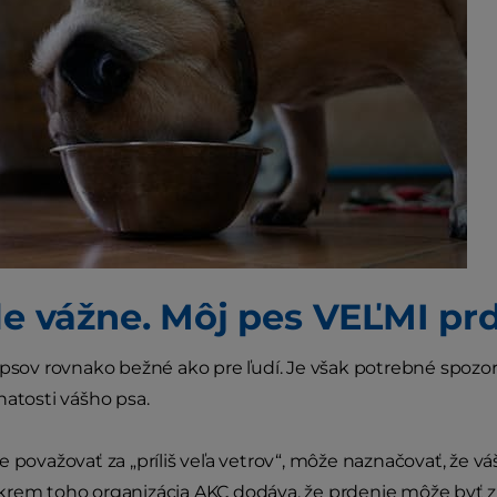
le vážne. Môj pes VEĽMI prd
 psov rovnako bežné ako pre ľudí. Je však potrebné spozor
natosti vášho psa.
e považovať za „príliš veľa vetrov“, môže naznačovať, že v
krem toho organizácia AKC dodáva, že prdenie môže byť 