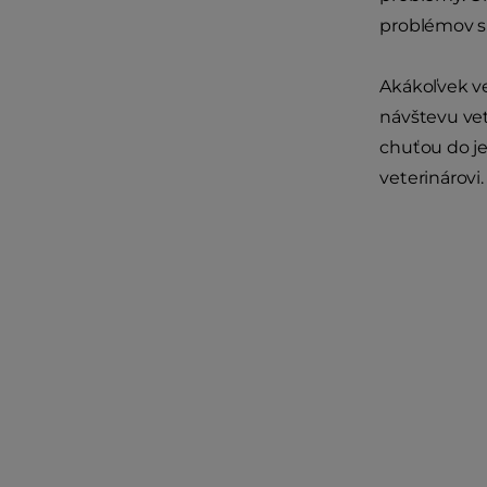
problémov s
Akákoľvek ve
návštevu vet
chuťou do je
veterinárovi.