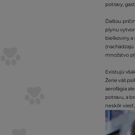
potravy, gast
Ďalšou príči
plynu vytvor
bielkoviny a
(nachádzajú 
množstvo pl
Existujú vša
Žerie váš psí
aerofágia al
potravu, a b
neskôr viesť