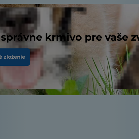
 správne krmivo pre vaše z
é zloženie