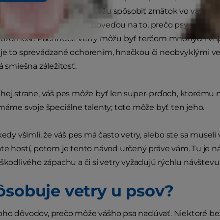
try, zápach alebo zvuk môžu spôsobiť zmätok vo vašom 
 prípadoch môže byť odpoveďou na to, prečo psy vylučujú 
pozornosť. Páchnuce vetry môžu byť terčom mnohých vtipov
je to sprevádzané ochorením, hnačkou či neobvyklými ve
á smiešna záležitosť.
hej strane, váš pes môže byť len super-prďoch, ktorému ne
 máme svoje špeciálne talenty; toto môže byť ten jeho.
kedy všimli, že váš pes má často vetry, alebo ste sa museli
te hostí, potom je tento návod určený práve vám. Tu je n
 škodlivého zápachu a či si vetry vyžadujú rýchlu návštevu 
ôsobuje vetry u psov?
oho dôvodov, prečo môže vášho psa nadúvať. Niektoré b