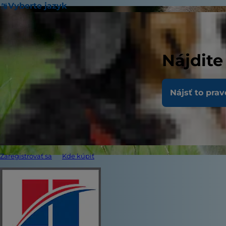
Vyberte jazyk
Nájdite
Nájsť to prav
Zaregistrovať sa
Kde kúpiť