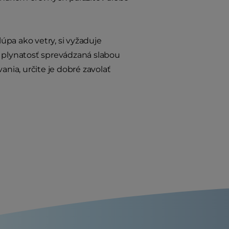
úpa ako vetry, si vyžaduje
e plynatosť sprevádzaná slabou
ia, určite je dobré zavolať