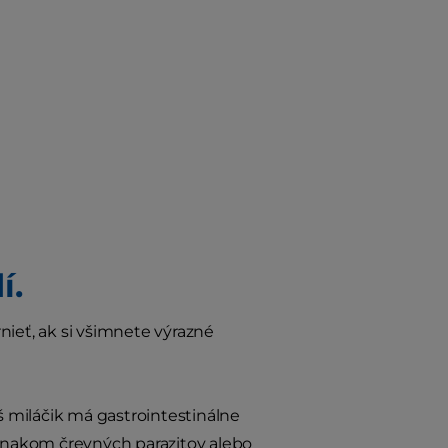
í.
nieť, ak si všimnete výrazné
áš miláčik má gastrointestinálne
znakom črevných parazitov alebo