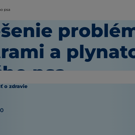
ho psa
ešenie problé
trami a plynat
šho psa
sť o zdravie
20