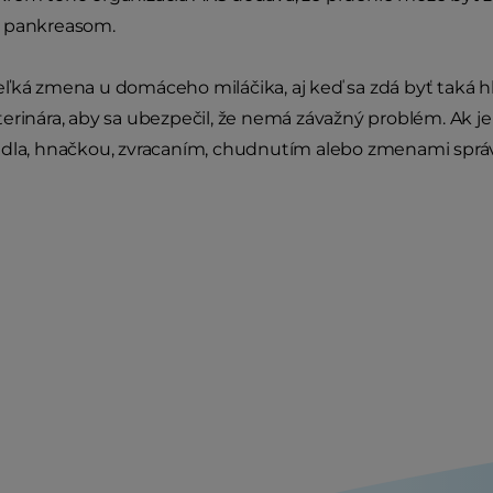
 pankreasom.
ľká zmena u domáceho miláčika, aj keď sa zdá byť taká hl
erinára, aby sa ubezpečil, že nemá závažný problém. Ak j
dla, hnačkou, zvracaním, chudnutím alebo zmenami správan