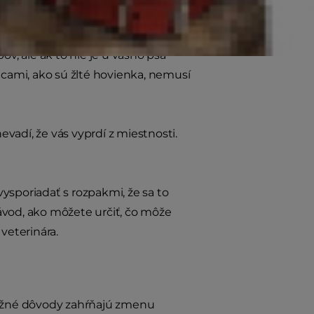
osobnom živote. Navyše,
taký páchnuci plyn, že ich zdravie
, ale ak to nie je u vášho psa
cami, ako sú žlté hovienka, nemusí
vadí, že vás vyprdí z miestnosti.
 vysporiadať s rozpakmi, že sa to
ávod, ako môžete určiť, čo môže
veterinára.
ežné dôvody zahŕňajú zmenu