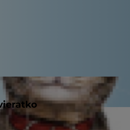
vieratko
máte domáceho miláčika, ktorý má