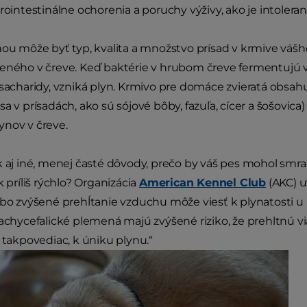
rointestinálne ochorenia a poruchy výživy, ako je intoleran
nou môže byť typ, kvalita a množstvo prísad v krmive váš
eného v čreve. Keď baktérie v hrubom čreve fermentujú vl
 sacharidy, vzniká plyn. Krmivo pre domáce zvieratá obsah
sa v prísadách, ako sú sójové bôby, fazuľa, cícer a šošovi
ynov v čreve.
k aj iné, menej časté dôvody, prečo by váš pes mohol s
k príliš rýchlo? Organizácia
American Kennel Club
(AKC) u
ebo zvýšené prehĺtanie vzduchu môže viesť k plynatosti u p
rachycefalické plemená majú zvýšené riziko, že prehltnú 
, takpovediac, k úniku plynu.“