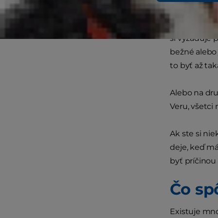
nadmerné ve
v niektorých
si vyžaduje 
bežné alebo 
to byť až tak
Alebo na dru
Veru, všetci
Ak ste si nie
deje, keď má
byť príčinou
Čo sp
Existuje mn