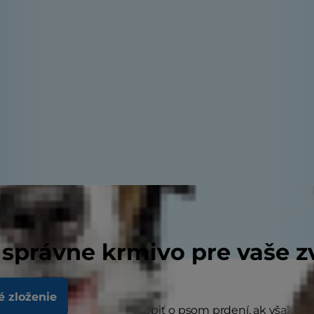
 správne krmivo pre vaše z
é zloženie
ión vtípkov, ktoré sa dajú urobiť o psom prdení, ak však 