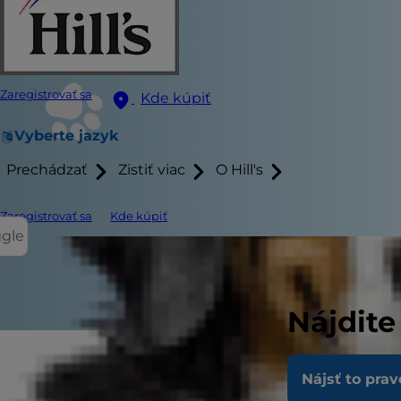
Zaregistrovať sa
Kde kúpiť
Vyberte jazyk
Prechádzať
Zistiť viac
O Hill's
Zaregistrovať sa
Kde kúpiť
ggle
Nájdite
Nájsť to prav
Existuje mil