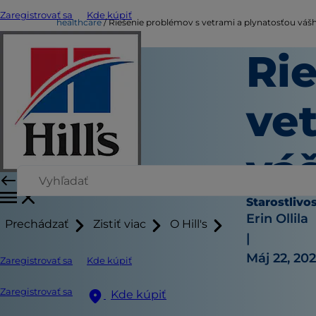
Zaregistrovať sa
Kde kúpiť
healthcare
Riešenie problémov s vetrami a plynatosťou váš
Ri
ve
vá
Starostlivo
Erin Ollila
Prechádzať
Zistiť viac
O Hill's
|
Máj 22, 20
Zaregistrovať sa
Kde kúpiť
Zaregistrovať sa
Kde kúpiť