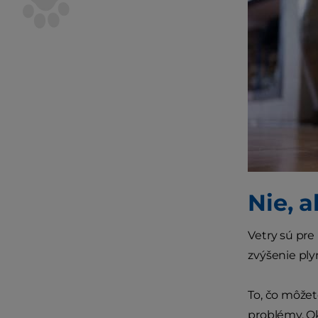
Nie, a
Vetry sú pre
zvýšenie ply
To, čo môžet
problémy. O