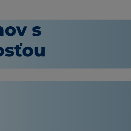
mov s
osťou