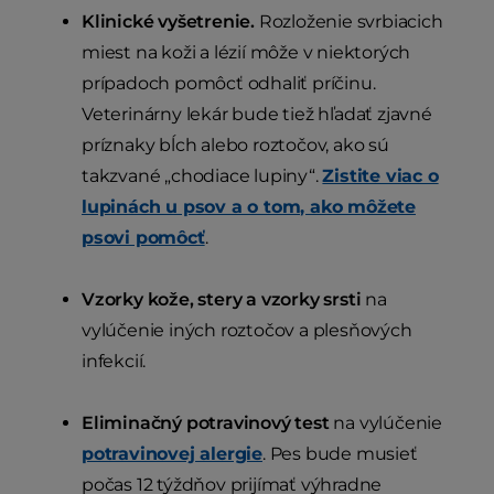
Klinické vyšetrenie.
Rozloženie svrbiacich
miest na koži a lézií môže v niektorých
prípadoch pomôcť odhaliť príčinu.
Veterinárny lekár bude tiež hľadať zjavné
príznaky bĺch alebo roztočov, ako sú
takzvané „chodiace lupiny“.
Zistite viac o
lupinách u psov a o tom, ako môžete
psovi pomôcť
.
Vzorky kože, stery a vzorky srsti
na
vylúčenie iných roztočov a plesňových
infekcií.
Eliminačný potravinový test
na vylúčenie
potravinovej alergie
. Pes bude musieť
počas 12 týždňov prijímať výhradne