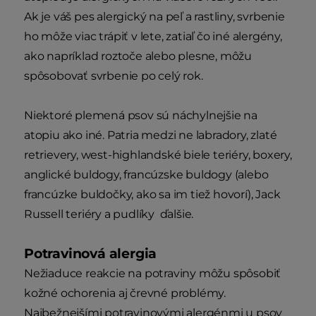
Ak je váš pes alergický na peľ a rastliny, svrbenie
ho môže viac trápiť v lete, zatiaľ čo iné alergény,
ako napríklad roztoče alebo plesne, môžu
spôsobovať svrbenie po celý rok.
Niektoré plemená psov sú náchylnejšie na
atopiu ako iné. Patria medzi ne labradory, zlaté
retrievery, west-highlandské biele teriéry, boxery,
anglické buldogy, francúzske buldogy (alebo
francúzke buldočky, ako sa im tiež hovorí), Jack
Russell teriéry a pudlíky ďalšie.
Potravinová alergia
Nežiaduce reakcie na potraviny môžu spôsobiť
kožné ochorenia aj črevné problémy.
Najbežnejšími potravinovými alergénmi u psov