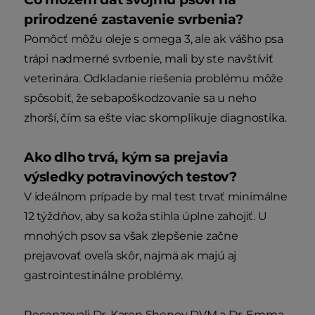
prirodzené zastavenie svrbenia?
Pomôcť môžu oleje s omega 3, ale ak vášho psa
trápi nadmerné svrbenie, mali by ste navštíviť
veterinára. Odkladanie riešenia problému môže
spôsobiť, že sebapoškodzovanie sa u neho
zhorší, čím sa ešte viac skomplikuje diagnostika.
Ako dlho trvá, kým sa prejavia
výsledky potravinových testov?
V ideálnom prípade by mal test trvať minimálne
12 týždňov, aby sa koža stihla úplne zahojiť. U
mnohých psov sa však zlepšenie začne
prejavovať oveľa skôr, najmä ak majú aj
gastrointestinálne problémy.
Recenzovali Dr. Karen Shenoy DVM a Dr. Emma