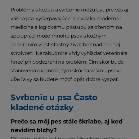
Problémy s kožou a svrbenie môžu byť pre vás aj
vášho psa vyčerpávajúce, ale vďaka modernej
medicíne a logickému prístupu založenom na
spolupráci môže mnoho psov s kožným
ochorením viesť šťastný život bez nadmernej
svrbivosti. Nezabudnite vždy vyhľadať veterinára
hneď pri podozrení na problém. Čím skôr bude
stanovená diagnóza, tým skôr sa vášmu psovi
uľaví a vy sa budete môcť opäť dobre vyspať.
Svrbenie u psa Často
kladené otázky
Prečo sa môj pes stále škriabe, aj keď
nevidím blchy?
Dôvodov môže byť viacero. Vinníkom môžu byť