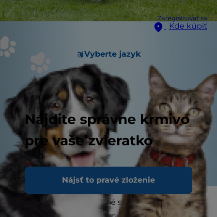
Zaregistrovať sa
Kde kúpiť
Vyberte jazyk
Nájdite správne krmivo
pre vaše zvieratko
Nájsť to pravé zloženie
Trápi vášho psa nadmerné svrbenie? Nadmerné
svrbenie u psa môže byť nepríjemné pre vás aj