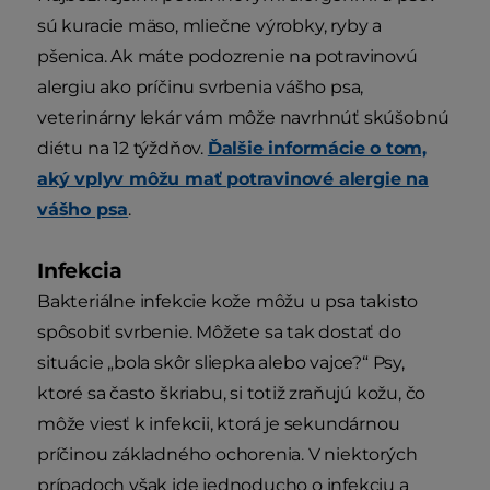
sú kuracie mäso, mliečne výrobky, ryby a
pšenica. Ak máte podozrenie na potravinovú
alergiu ako príčinu svrbenia vášho psa,
veterinárny lekár vám môže navrhnúť skúšobnú
diétu na 12 týždňov.
Ďalšie informácie o tom,
aký vplyv môžu mať potravinové alergie na
vášho psa
.
Infekcia
Bakteriálne infekcie kože môžu u psa takisto
spôsobiť svrbenie. Môžete sa tak dostať do
situácie „bola skôr sliepka alebo vajce?“ Psy,
ktoré sa často škriabu, si totiž zraňujú kožu, čo
môže viesť k infekcii, ktorá je sekundárnou
príčinou základného ochorenia. V niektorých
prípadoch však ide jednoducho o infekciu a