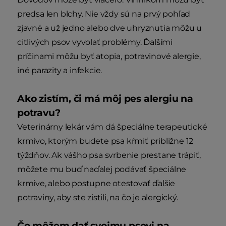
predsa len blchy. Nie vždy sú na prvý pohľad
zjavné a už jedno alebo dve uhryznutia môžu u
citlivých psov vyvolať problémy. Ďalšími
príčinami môžu byť atopia, potravinové alergie,
iné parazity a infekcie.
Ako zistím, či má môj pes alergiu na
potravu?
Veterinárny lekár vám dá špeciálne terapeutické
krmivo, ktorým budete psa kŕmiť približne 12
týždňov. Ak vášho psa svrbenie prestane trápiť,
môžete mu buď naďalej podávať špeciálne
krmive, alebo postupne otestovať ďalšie
potraviny, aby ste zistili, na čo je alergický.
Čo môžem dať svojmu psovi na