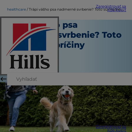
Zaregistrovať sa
healthcare
Trápi vášho psa nadmerné svrbenie? Toto sú možné príčiny
Kde kúpiť
Trápi vášho psa
nadmerné svrbenie? Toto
sú možné príčiny
Healthcare
Autor
|
16. januára 2026
Prechádzať
Zistiť viac
O Hill's
Zaregistrovať sa
Kde kúpiť