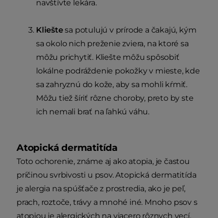
navštívte lekára.
Kliešte
sa potulujú v prírode a čakajú, kým
sa okolo nich preženie zviera, na ktoré sa
môžu prichytiť. Kliešte môžu spôsobiť
lokálne podráždenie pokožky v mieste, kde
sa zahryznú do kože, aby sa mohli kŕmiť.
Môžu tiež šíriť rôzne choroby, preto by ste
ich nemali brať na ľahkú váhu.
Atopická dermatitída
Toto ochorenie, známe aj ako atopia, je častou
príčinou svrbivosti u psov. Atopická dermatitída
je alergia na spúšťače z prostredia, ako je peľ,
prach, roztoče, trávy a mnohé iné. Mnoho psov s
atopiou je alergických na viacero rôznych vecí.