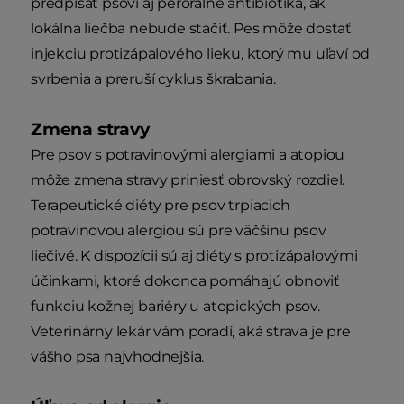
predpísať psovi aj perorálne antibiotiká, ak
lokálna liečba nebude stačiť. Pes môže dostať
injekciu protizápalového lieku, ktorý mu uľaví od
svrbenia a preruší cyklus škrabania.
Zmena stravy
Pre psov s potravinovými alergiami a atopiou
môže zmena stravy priniesť obrovský rozdiel.
Terapeutické diéty pre psov trpiacich
potravinovou alergiou sú pre väčšinu psov
liečivé. K dispozícii sú aj diéty s protizápalovými
účinkami, ktoré dokonca pomáhajú obnoviť
funkciu kožnej bariéry u atopických psov.
Veterinárny lekár vám poradí, aká strava je pre
vášho psa najvhodnejšia.