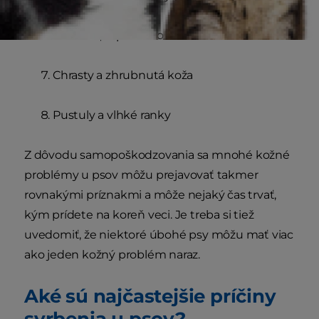
Červené, zapálené oblasti kože
Chrasty a zhrubnutá koža
Pustuly a vlhké ranky
Z dôvodu samopoškodzovania sa mnohé kožné
problémy u psov môžu prejavovať takmer
rovnakými príznakmi a môže nejaký čas trvať,
kým prídete na koreň veci. Je treba si tiež
uvedomiť, že niektoré úbohé psy môžu mať viac
ako jeden kožný problém naraz.
Aké sú najčastejšie príčiny
svrbenia u psov?