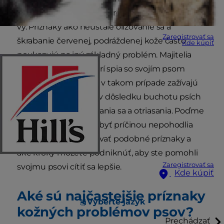
pre neho, najmä ak spí v rovnakej miestnosti ako
vy. Príznaky ako neustále olizovanie sa a
Zaregistrovať sa
škrabanie červenej, podráždenej kože často
Kde kúpiť
poukazujú na iný základný problém. Majitelia
domácich zvierat, ktorí spia so svojím psom
alebo v jeho blízkosti, v takom prípade zažívajú
prerušovaný spánok v dôsledku buchotu psích
labiek a zvukov škrabania sa a otriasania. Poďme
preskúmať, čo môže byť príčinou nepohodlia
vášho psa, ako rozlišovať podobné príznaky a
aké kroky môžete podniknúť, aby ste pomohli
Zaregistrovať sa
svojmu psovi cítiť sa lepšie.
Kde kúpiť
Aké sú najčastejšie príznaky
Vyberte jazyk
kožných problémov psov?
Prechádzať