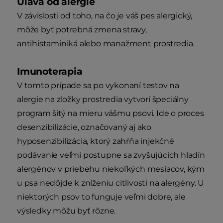
Úľava od alergie
V závislosti od toho, na čo je váš pes alergický,
môže byť potrebná zmena stravy,
antihistaminiká alebo manažment prostredia.
Imunoterapia
V tomto prípade sa po vykonaní testov na
alergie na zložky prostredia vytvorí špeciálny
program šitý na mieru vášmu psovi. Ide o proces
desenzibilizácie, označovaný aj ako
hyposenzibilizácia, ktorý zahŕňa injekčné
podávanie veľmi postupne sa zvyšujúcich hladín
alergénov v priebehu niekoľkých mesiacov, kým
u psa nedôjde k zníženiu citlivosti na alergény. U
niektorých psov to funguje veľmi dobre, ale
výsledky môžu byť rôzne.