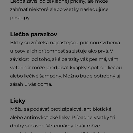
Liečba závisí od základnej príčiny, ale môže
zahŕňať niektoré alebo všetky nasledujúce
postupy:
Liečba parazitov
Blchy sú zďaleka najčastejšou príčinou svrbenia
u psov a ich prítomnosť sa zisťuje ako prvá. V
závislosti od toho, aké parazity váš pes má, vám
veterinár môže predpísať kvapky, spot-on liečbu
alebo liečivé šampóny. Možno bude potrebný aj
zásah u vás doma.
Lieky
Môžu sa podávať protizápalové, antibiotické
alebo antimykotické lieky. Prípadne všetky tri
druhy súčasne. Veterinárny lekár môže