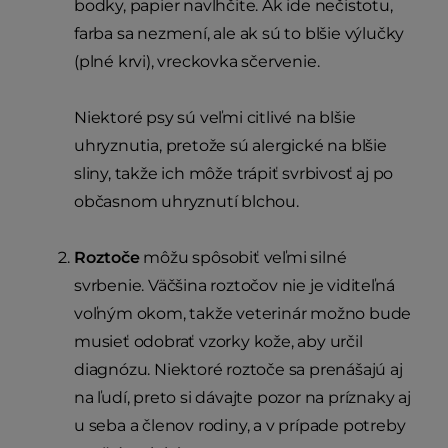
bodky, papier navlhčite. Ak ide nečistotu,
farba sa nezmení, ale ak sú to blšie výlučky
(plné krvi), vreckovka sčervenie.
Niektoré psy sú veľmi citlivé na blšie
uhryznutia, pretože sú alergické na blšie
sliny, takže ich môže trápiť svrbivosť aj po
občasnom uhryznutí blchou.
Roztoče
môžu spôsobiť veľmi silné
svrbenie. Väčšina roztočov nie je viditeľná
voľným okom, takže veterinár možno bude
musieť odobrať vzorky kože, aby určil
diagnózu. Niektoré roztoče sa prenášajú aj
na ľudí, preto si dávajte pozor na príznaky aj
u seba a členov rodiny, a v prípade potreby