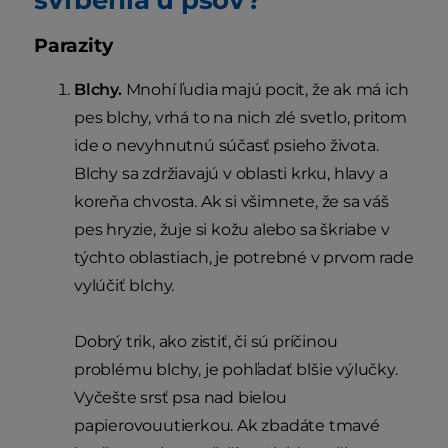
Parazity
Blchy.
Mnohí ľudia majú pocit, že ak má ich
pes blchy, vrhá to na nich zlé svetlo, pritom
ide o nevyhnutnú súčasť psieho života.
Blchy sa zdržiavajú v oblasti krku, hlavy a
koreňa chvosta. Ak si všimnete, že sa váš
pes hryzie, žuje si kožu alebo sa škriabe v
týchto oblastiach, je potrebné v prvom rade
vylúčiť blchy.
Dobrý trik, ako zistiť, či sú príčinou
problému blchy, je pohľadať blšie výlučky.
Vyčešte srsť psa nad bielou
papierovouutierkou. Ak zbadáte tmavé