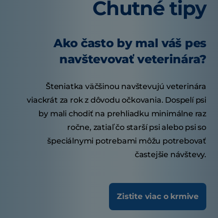
Chutné tipy
Ako často by mal váš pes
navštevovať veterinára?
Šteniatka väčšinou navštevujú veterinára
viackrát za rok z dôvodu očkovania. Dospelí psi
by mali chodiť na prehliadku minimálne raz
ročne, zatiaľ čo starší psi alebo psi so
špeciálnymi potrebami môžu potrebovať
častejšie návštevy.
Zistite viac o krmive