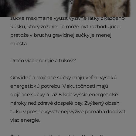
vstrebávaním živín v tele gravidnej
dojčiacej sučky je dôležitá, pretože pomáha
sučke maximálne využiť výživné látky z každého
kúsku, ktorý zožerie. To môže byť rozhodujúce,
pretože v bruchu gravidnej sučky je menej
miesta.
Prečo viac energie a tukov?
Gravidné a dojčiace sučky majú veľmi vysokú
energetickú potrebu. V skutočnosti majú
dojčiace sučky 4- až 8-krát vyššie energetické
nároky než zdravé dospelé psy. Zvýšený obsah
tuku v presne vyváženej výžive pomáha dodávať
viac energie.