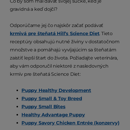
Čo by som mal dávať svojej sučke, keď je
gravidná a keď dojčí?
Odporúčame jej čo najskôr začať podávať
krmivá pre šteňatá Hill’s Science Diet
. Tieto
receptúry obsahujú nutné živiny v dostatočnom
množstve a pomáhajú vyvíjajúcim sa šteňatám
zaistiť lepší štart do života. Požiadajte veterinára,
aby vám odporučil niektoré z nasledovných
krmív pre šteňatá Science Diet:
Puppy Healthy Development
Puppy Small & Toy Breed
Puppy Small Bites
Healthy Advantage Puppy
Puppy Savory Chicken Entrée (konzervy)