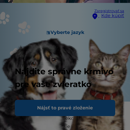
Zaregistrovať sa
Kde kúpiť
Vyberte jazyk
Nájdite správne krmivo
pre vaše zvieratko
Nájsť to pravé zloženie
Gravidita u psa trvá priemerne 63 dní a dojčenie
potom pokračuje ešte niekoľko ďalších týždňov.
Môže to byť najdôležitejšie obdobie v živote