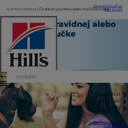
Zaregistrovať sa
nutrition-feeding
Čo dávať gravidnej alebo dojčiacej sučke
Kde kúpiť
Čo dávať gravidnej alebo
dojčiacej sučke
Výživa a kŕmenie
Autor
|
Marec 15, 2016
Prechádzať
Zistiť viac
O Hill's
Zaregistrovať sa
Kde kúpiť