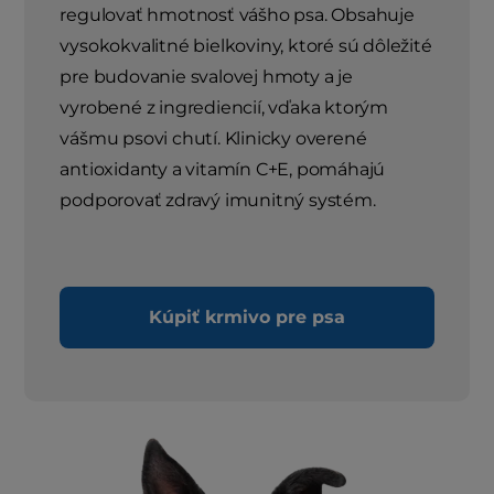
regulovať hmotnosť vášho psa. Obsahuje
vysokokvalitné bielkoviny, ktoré sú dôležité
pre budovanie svalovej hmoty a je
vyrobené z ingrediencií, vďaka ktorým
vášmu psovi chutí. Klinicky overené
antioxidanty a vitamín C+E, pomáhajú
podporovať zdravý imunitný systém.
Kúpiť krmivo pre psa