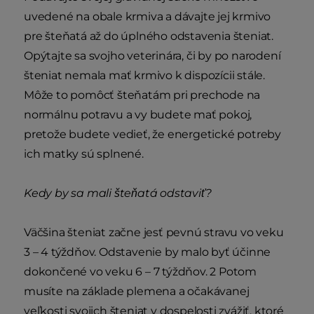
uvedené na obale krmiva a dávajte jej krmivo
pre šteňatá až do úplného odstavenia šteniat.
Opýtajte sa svojho veterinára, či by po narodení
šteniat nemala mať krmivo k dispozícii stále.
Môže to pomôcť šteňatám pri prechode na
normálnu potravu a vy budete mať pokoj,
pretože budete vedieť, že energetické potreby
ich matky sú splnené.
Kedy by sa mali šteňatá odstaviť?
Väčšina šteniat začne jesť pevnú stravu vo veku
3 – 4 týždňov. Odstavenie by malo byť účinne
dokončené vo veku 6 – 7 týždňov. 2 Potom
musíte na základe plemena a očakávanej
veľkosti svojich šteniat v dospelosti zvážiť, ktoré