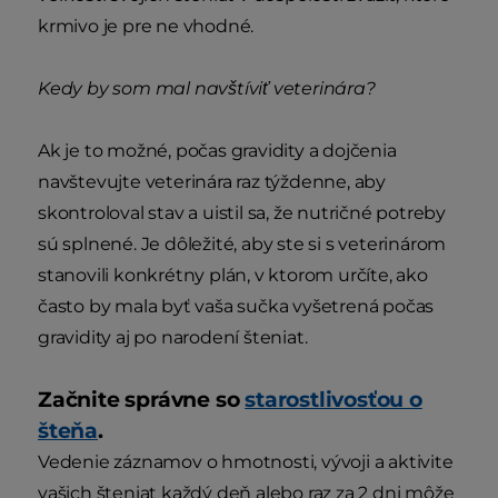
krmivo je pre ne vhodné.
Kedy by som mal navštíviť veterinára?
Ak je to možné, počas gravidity a dojčenia
navštevujte veterinára raz týždenne, aby
skontroloval stav a uistil sa, že nutričné potreby
sú splnené. Je dôležité, aby ste si s veterinárom
stanovili konkrétny plán, v ktorom určíte, ako
často by mala byť vaša sučka vyšetrená počas
gravidity aj po narodení šteniat.
Začnite správne so
starostlivosťou o
šteňa
.
Vedenie záznamov o hmotnosti, vývoji a aktivite
vašich šteniat každý deň alebo raz za 2 dni môže