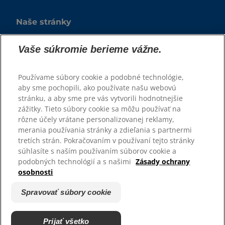
Naše stránky
Kariéra
Vaše súkromie berieme vážne.
Podporujeme útulky
Používame súbory cookie a podobné technológie,
aby sme pochopili, ako používate našu webovú
stránku, a aby sme pre vás vytvorili hodnotnejšie
zážitky. Tieto súbory cookie sa môžu používať na
rôzne účely vrátane personalizovanej reklamy,
merania používania stránky a zdieľania s partnermi
tretích strán. Pokračovaním v používaní tejto stránky
súhlasíte s naším používaním súborov cookie a
© 2025 Hill's Pet Nutrition, Inc.
podobných technológií a s našimi
Zásady ochrany
osobnosti
Všetky práva vyhradené.
Spravovať súbory cookie
Pravidlá
Právne vyhlásenie
Zásady ochrany osobných
Spravovať súbory cookie
údajov
Prijať všetko