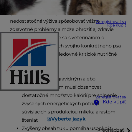
vášho psa, pokiaľ ide o správnu výživu. U
gravidných alebo dojčiacich súk môže
nedostatočná výživa spôsobovať vážne
Zaregistrovať sa
Kde kúpiť
zdravotné problémy a môže ohroziť aj zdravie
šteniat.1 Porozprávajte sa s veterinárom o
špecifických potrebách svojho konkrétneho psa
a nezabúdajte na nasledovné kritické nutričné
zásady:
Krmivo určené gravidným alebo
dojčiacim sučkám musí obsahovať
dostatočné množstvo kalórií pre splnenie
Zaregistrovať sa
Kde kúpiť
zvýšených energetických potrieb
súvisiacich s produkciou mlieka a rastom
Vyberte jazyk
šteniat
Zvýšený obsah tuku pomáha uspokojiť
Prechádzať