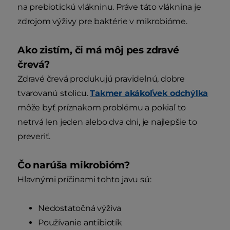
na prebiotickú vlákninu. Práve táto vláknina je
zdrojom výživy pre baktérie v mikrobióme.
Ako zistím, či má môj pes zdravé
črevá?
Zdravé črevá produkujú pravidelnú, dobre
tvarovanú stolicu.
Takmer akákoľvek odchýlka
môže byť príznakom problému a pokiaľ to
netrvá len jeden alebo dva dni, je najlepšie to
preveriť.
Čo narúša mikrobióm?
Hlavnými príčinami tohto javu sú:
Nedostatočná výživa
Používanie antibiotík