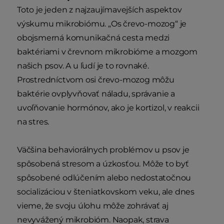
Toto je jeden z najzaujímavejších aspektov
výskumu mikrobiómu. „Os črevo-mozog“ je
obojsmerná komunikačná cesta medzi
baktériami v črevnom mikrobióme a mozgom
našich psov. A u ľudí je to rovnaké.
Prostredníctvom osi črevo-mozog môžu
baktérie ovplyvňovať náladu, správanie a
uvoľňovanie hormónov, ako je kortizol, v reakcii
na stres.
Väčšina behaviorálnych problémov u psov je
spôsobená stresom a úzkosťou. Môže to byť
spôsobené odlúčením alebo nedostatočnou
socializáciou v šteniatkovskom veku, ale dnes
vieme, že svoju úlohu môže zohrávať aj
nevyvážený mikrobióm. Naopak, strava