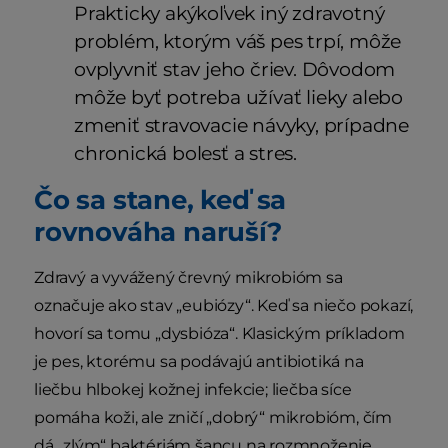
Prakticky akýkoľvek iný zdravotný
problém, ktorým váš pes trpí, môže
ovplyvniť stav jeho čriev. Dôvodom
môže byť potreba užívať lieky alebo
zmeniť stravovacie návyky, prípadne
chronická bolesť a stres.
Čo sa stane, keď sa
rovnováha naruší?
Zdravý a vyvážený črevný mikrobióm sa
označuje ako stav „eubiózy“. Keď sa niečo pokazí,
hovorí sa tomu „dysbióza“. Klasickým príkladom
je pes, ktorému sa podávajú antibiotiká na
liečbu hlbokej kožnej infekcie; liečba síce
pomáha koži, ale zničí „dobrý“ mikrobióm, čím
dá „zlým“ baktériám šancu na rozmnoženie.