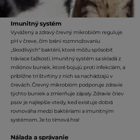
vstrebávaní živín zo stravy.
Imunitný systém
Vyvážený a zdravý črevný mikrobióm reguluje
pH v čreve, čím bráni rozmnožovaniu
„škodlivých“ baktérií, ktoré môžu spôsobiť
tráviace ťažkosti. Imunitný systém sa skladá z
miliónov buniek, ktoré bojujú proti infekciám, a
približne tri štvrtiny z nich sa nachádzajú v
črevách. Črevný mikrobióm podporuje zdravie
týchto buniek a zmierňuje zápaly. Zdravie čriev
psov je najlepšie vtedy, keď existuje dobrá
rovnováha medzi baktériami a imunitným
systémom. Je to tímová hra!
Nálada a správanie