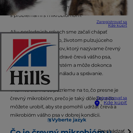
opakujúcimi sa ťažkosťami, ktoré môžu súvisieť
s problémami s mikrobiómom.
Zaregistrovať sa
Kde kúpiť
Až v posledných rokoch sme začali chápať
význam tohto malého, životom pulzujúceho
sveta mikroorganizmov, ktorý nazývame črevný
mikrobióm. Udržuje zdravé črevá vášho psa,
posilňuje imunitný systém a môže dokonca
ovplyvňovať obezitu, náladu a správanie.
V tomto článku sa pozrieme na to, čo presne je
črevný mikrobióm, prečo je taký dôležitý a čo
Zaregistrovať sa
Kde kúpiť
môžete urobiť, aby ste pomohli udržať črevá a
mikrobióm vášho psa v dobrej kondícii.
Vyberte jazyk
Čo je črevný mikrobióm u
Prechádzať