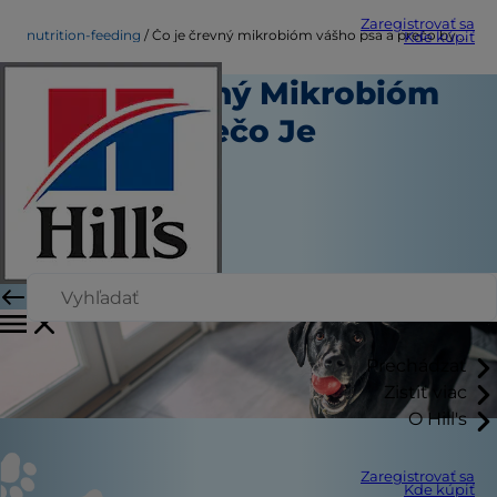
Zaregistrovať sa
nutrition-feeding
Čo je črevný mikrobióm vášho psa a prečo by vás to malo zaujímať?
Kde kúpiť
Čo Je Črevný Mikrobióm
U Psa A Prečo Je
Dôležitý?
Healthcare
Autor
|
25. marca 2026
Prechádzať
Zistiť viac
O Hill's
Zaregistrovať sa
Kde kúpiť