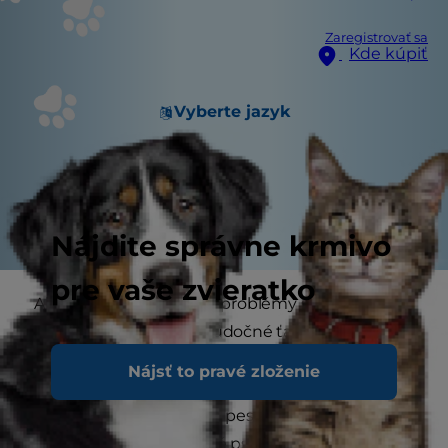
Zaregistrovať sa
Kde kúpiť
Vyberte jazyk
Nájdite správne krmivo
pre vaše zvieratko
Ak mal váš pes niekedy problémy s trávením,
určite nie ste jediní. Žalúdočné ťažkosti, ako je
zvracanie a hnačka, sú u psov pomerne bežné.
Nájsť to pravé zloženie
Často ide o jednorazové prípady, ktoré sa vyriešia
samy od seba, napríklad pes prehrabáva
odpadkový kôš, niektoré psi však trpia