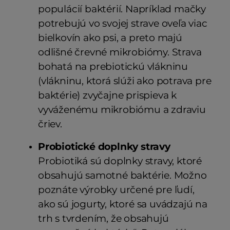
populácií baktérií. Napríklad mačky
potrebujú vo svojej strave oveľa viac
bielkovín ako psi, a preto majú
odlišné črevné mikrobiómy. Strava
bohatá na prebiotickú vlákninu
(vlákninu, ktorá slúži ako potrava pre
baktérie) zvyčajne prispieva k
vyváženému mikrobiómu a zdraviu
čriev.
Probiotické doplnky stravy
Probiotiká sú doplnky stravy, ktoré
obsahujú samotné baktérie. Možno
poznáte výrobky určené pre ľudí,
ako sú jogurty, ktoré sa uvádzajú na
trh s tvrdením, že obsahujú