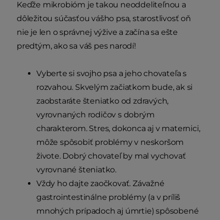
Keďže mikrobióm je takou neoddeliteľnou a
dôležitou súčasťou vášho psa, starostlivosť oň
nie je len o správnej výžive a začína sa ešte
predtým, ako sa váš pes narodí!
Vyberte si svojho psa a jeho chovateľa s
rozvahou. Skvelým začiatkom bude, ak si
zaobstaráte šteniatko od zdravých,
vyrovnaných rodičov s dobrým
charakterom. Stres, dokonca aj v maternici,
môže spôsobiť problémy v neskoršom
živote. Dobrý chovateľ by mal vychovať
vyrovnané šteniatko.
Vždy ho dajte zaočkovať. Závažné
gastrointestinálne problémy (a v príliš
mnohých prípadoch aj úmrtie) spôsobené