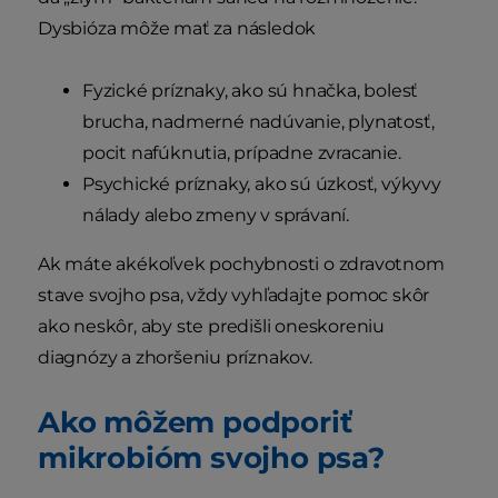
Dysbióza môže mať za následok
Fyzické príznaky, ako sú hnačka, bolesť
brucha, nadmerné nadúvanie, plynatosť,
pocit nafúknutia, prípadne zvracanie.
Psychické príznaky, ako sú úzkosť, výkyvy
nálady alebo zmeny v správaní.
Ak máte akékoľvek pochybnosti o zdravotnom
stave svojho psa, vždy vyhľadajte pomoc skôr
ako neskôr, aby ste predišli oneskoreniu
diagnózy a zhoršeniu príznakov.
Ako môžem podporiť
mikrobióm svojho psa?