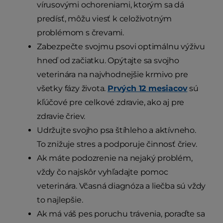
vírusovými ochoreniami, ktorým sa dá
predísť, môžu viesť k celoživotným
problémom s črevami.
Zabezpečte svojmu psovi optimálnu výživu
hneď od začiatku. Opýtajte sa svojho
veterinára na najvhodnejšie krmivo pre
všetky fázy života.
Prvých 12 mesiacov
sú
kľúčové pre celkové zdravie, ako aj pre
zdravie čriev.
Udržujte svojho psa štíhleho a aktívneho.
To znižuje stres a podporuje činnosť čriev.
Ak máte podozrenie na nejaký problém,
vždy čo najskôr vyhľadajte pomoc
veterinára. Včasná diagnóza a liečba sú vždy
to najlepšie.
Ak má váš pes poruchu trávenia, poraďte sa