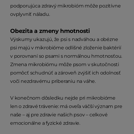
podporujúca zdravý mikrobióm môže pozitívne
ovplyvniť náladu.
Obezita a zmeny hmotnosti
Výskumy ukazujú, že psi s nadváhou a obézne
psi majú v mikrobióme odlišné zloženie baktérií
v porovnaní so psami s normálnou hmotnosťou.
Zmena mikrobiómu môže psom v skutočnosti
pomôcť schudnúť a zároveň zvýšiť ich odolnosť
voči nezdravému priberaniu na váhe.
V konečnom dôsledku nejde pri mikrobióme
len o zdravé trávenie: má oveľa väčší význam pre
naše – aj pre zdravie našich psov – celkové
emocionálne a fyzické zdravie.