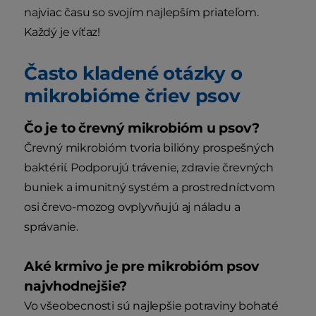
najviac času so svojím najlepším priateľom.
Každý je víťaz!
Často kladené otázky o
mikrobióme čriev psov
Čo je to črevný mikrobióm u psov?
Črevný mikrobióm tvoria bilióny prospešných
baktérií. Podporujú trávenie, zdravie črevných
buniek a imunitný systém a prostredníctvom
osi črevo-mozog ovplyvňujú aj náladu a
správanie.
Aké krmivo je pre mikrobióm psov
najvhodnejšie?
Vo všeobecnosti sú najlepšie potraviny bohaté