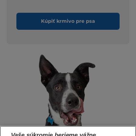
Kúpiť krmivo pre psa
Vaše súkromie berieme vážne.