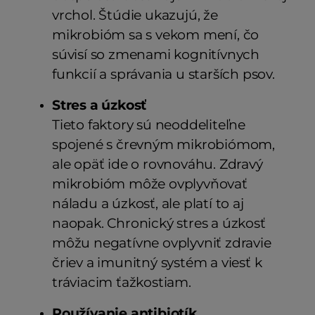
vrchol. Štúdie ukazujú, že
mikrobióm sa s vekom mení, čo
súvisí so zmenami kognitívnych
funkcií a správania u starších psov.
Stres a úzkosť
Tieto faktory sú neoddeliteľne
spojené s črevným mikrobiómom,
ale opäť ide o rovnováhu. Zdravý
mikrobióm môže ovplyvňovať
náladu a úzkosť, ale platí to aj
naopak. Chronický stres a úzkosť
môžu negatívne ovplyvniť zdravie
čriev a imunitný systém a viesť k
tráviacim ťažkostiam.
Používanie antibiotík