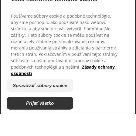
Používame súbory cookie a podobné technológie,
aby sme pochopili, ako používate našu webovú
stránku, a aby sme pre vás vytvorili hodnotnejšie
Vyberte jazyk
zážitky. Tieto súbory cookie sa môžu používať na
rôzne účely vrátane personalizovanej reklamy,
merania používania stránky a zdieľania s partnermi
Zdroje
tretích strán. Pokračovaním v používaní tejto stránky
Kontaktujte nás
súhlasíte s naším používaním súborov cookie a
Mapa stránok
podobných technológií a s našimi
Zásady ochrany
osobnosti
Naše stránky
Spravovať súbory cookie
Kariéra
Podporujeme útulky
Prijať všetko