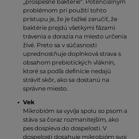
„prospešné baktérie“. Potenciálnym
problémom pri použití tohto
prístupu je, že je ťažké zaručiť, že
baktérie prejdú všetkými fázami
trávenia a dorazia na miesto určenia
živé. Preto sa v súčasnosti
uprednostňuje doplnková strava s
obsahom prebiotických vláknin,
ktoré sa podľa definície nedajú
stráviť skôr, ako sa dostanú na
správne miesto.
Vek
Mikrobióm sa vyvíja spolu so psom a
stáva sa čoraz rozmanitejším, ako
pes dospieva do dospelosti. V
dospelosti dosahuje mikrobióm svoj