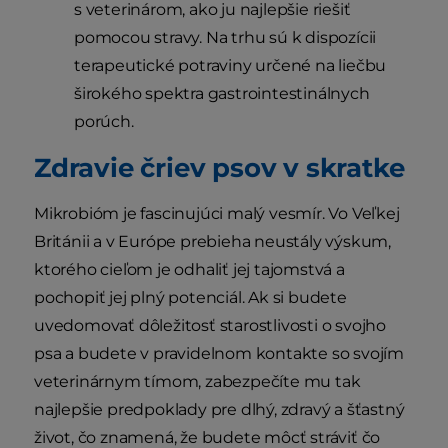
s veterinárom, ako ju najlepšie riešiť
pomocou stravy. Na trhu sú k dispozícii
terapeutické potraviny určené na liečbu
širokého spektra gastrointestinálnych
porúch.
Zdravie čriev psov v skratke
Mikrobióm je fascinujúci malý vesmír. Vo Veľkej
Británii a v Európe prebieha neustály výskum,
ktorého cieľom je odhaliť jej tajomstvá a
pochopiť jej plný potenciál. Ak si budete
uvedomovať dôležitosť starostlivosti o svojho
psa a budete v pravidelnom kontakte so svojím
veterinárnym tímom, zabezpečíte mu tak
najlepšie predpoklady pre dlhý, zdravý a šťastný
život, čo znamená, že budete môcť stráviť čo